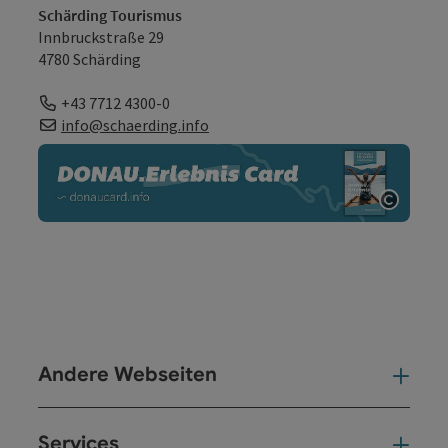
Schärding Tourismus
Innbruckstraße 29
4780 Schärding
Telefon
+43 7712 4300-0
E-Mail
info@schaerding.info
Copyri
Andere Webseiten
And
Services
Ser