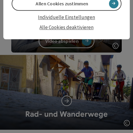
Allen Cookies zustimmen
Individuelle Einstellungen
Schärding
g'schmackig geht's zu
Alle Cookies deaktivieren
Video abspielen
Copyri
Video
Rad- und Wanderwege
Co