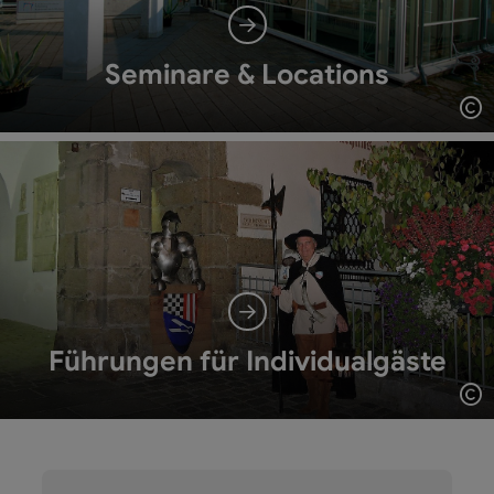
Seminare & Locations
Co
Führungen für Individualgäste
Co