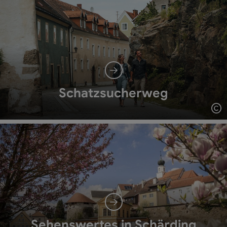
Schatzsucherweg
Co
Sehenswertes in Schärding