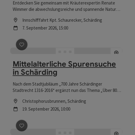
Entdecken Sie gemeinsam mit Kräuterexpertin Renate
Wimmer die abwechslungsreiche und spannende Natur
der Inn-Au.
Location
Innschifffahrt Kpt. Schaurecker
, Schärding
Nächster Termin
7.
September
2026
,
15:00
Beitrag merken
: Mittelalterliche Spurensuche in Schär
Mittelalterliche Spurensuche
in Schärding
Nach dem Stadtjubiläum „700 Jahre Schärdinger
Stadtrecht 1316-2016“ ergänzt nun das Thema „Über 800
Jahre im Schutze der Burg“ die historische Reise ins
Location
Christophorusbrunnen
, Schärding
Mittelalter.
Nächster Termin
19.
September
2026
,
10:00
Beitrag merken
: Rundgang mit dem Nachtwächter