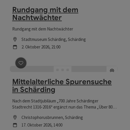
Rundgang mit dem
Nachtwächter
Rundgang mit dem Nachtwächter
Location
Stadtmuseum Schärding
, Schärding
Nächster Termin
2.
Oktober
2026
,
21:00
Beitrag merken
: Mittelalterliche Spurensuche in Schär
Mittelalterliche Spurensuche
in Schärding
Nach dem Stadtjubiläum „700 Jahre Schärdinger
Stadtrecht 1316-2016“ ergänzt nun das Thema „Über 800
Jahre im Schutze der Burg“ die historische Reise ins
Location
Christophorusbrunnen
, Schärding
Mittelalter.
Nächster Termin
17.
Oktober
2026
,
14:00