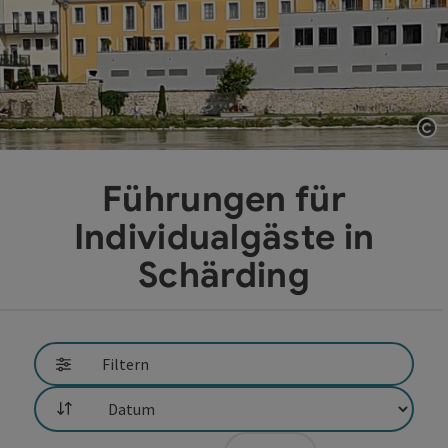
Co
Führungen für
Individualgäste in
Schärding
direkt zu den Ergebnissen springen
Filtern
Sortierung