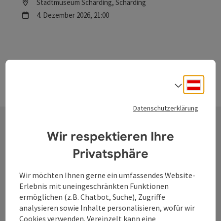
Location
Stadtmuseum Schärding
, Schärding
Nächster Termin
4.
Dezember
2026
,
21:00
Deuts
Sprach
Datenschutzerklärung
Wir respektieren Ihre
Kontakt
Privatsphäre
Wir möchten Ihnen gerne ein umfassendes Website-
Tourismusverband Donauregion
Erlebnis mit uneingeschränkten Funktionen
ermöglichen (z.B. Chatbot, Suche), Zugriffe
Oberösterreich
analysieren sowie Inhalte personalisieren, wofür wir
WGD Donau Oberösterreich Tourismus
Cookies verwenden. Vereinzelt kann eine