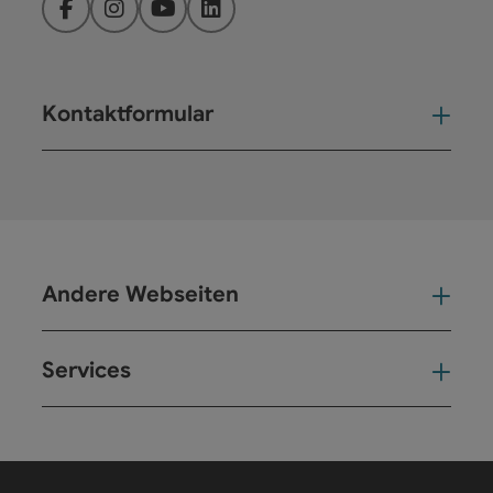
Facebook
Instagram
YouTube
LinkedIn
Kontaktformular
Kont
Andere Webseiten
And
Services
Ser