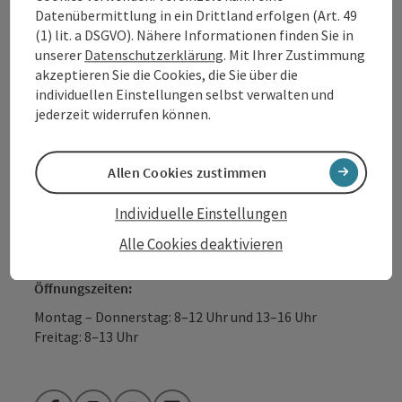
GmbH
Datenübermittlung in ein Drittland erfolgen (Art. 49
(1) lit. a DSGVO). Nähere Informationen finden Sie in
Lindengasse 9
unserer
Datenschutzerklärung
. Mit Ihrer Zustimmung
4040 Linz
akzeptieren Sie die Cookies, die Sie über die
individuellen Einstellungen selbst verwalten und
jederzeit widerrufen können.
+43 732 7277 - 888
Allen Cookies zustimmen
info@donauregion.at
Individuelle Einstellungen
Fax: +43 732 7277 - 804
Alle Cookies deaktivieren
Öffnungszeiten:
Montag – Donnerstag: 8–12 Uhr und 13–16 Uhr
Freitag: 8–13 Uhr