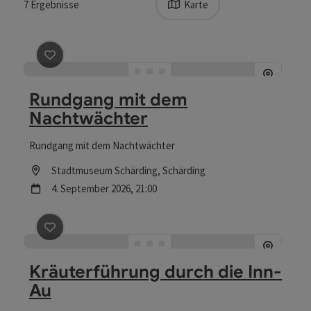
7
Ergebnisse
Karte
Beitrag merken
: Rundgang mit dem Nachtwächter
Rundgang mit dem
Nachtwächter
Rundgang mit dem Nachtwächter
Location
Stadtmuseum Schärding
, Schärding
Nächster Termin
4.
September
2026
,
21:00
Beitrag merken
: Kräuterführung durch die Inn-Au
Kräuterführung durch die Inn-
Au