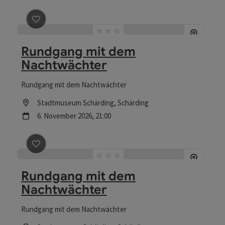
Beitrag merken
: Rundgang mit dem Nachtwächter
Rundgang mit dem
Nachtwächter
Rundgang mit dem Nachtwächter
Location
Stadtmuseum Schärding
, Schärding
Nächster Termin
6.
November
2026
,
21:00
Beitrag merken
: Rundgang mit dem Nachtwächter
Rundgang mit dem
Nachtwächter
Rundgang mit dem Nachtwächter