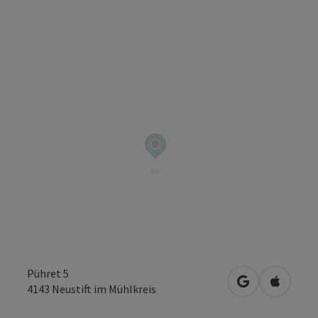
Pühret 5
in Google Map
in Apple
4143
Neustift im Mühlkreis