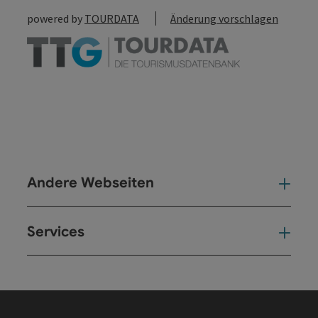
powered by
TOURDATA
Änderung vorschlagen
Andere Webseiten
And
Services
Ser