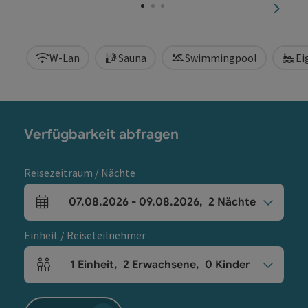
nächst
W-Lan
Sauna
Swimmingpool
Ei
Verfügbarkeit abfragen
Reisezeitraum / Nächte
07.08.2026
-
09.08.2026
,
2
Nächte
An- und Abreisefelder
Einheit / Reiseteilnehmer
1
Einheit
,
2
Erwachsene
,
0
Kinder
Einheitenanzahl und Personenfelder