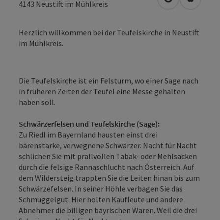
in Google Map
in Apple
4143
Neustift im Mühlkreis
Herzlich willkommen bei der Teufelskirche in Neustift
im Mühlkreis.
Die Teufelskirche ist ein Felsturm, wo einer Sage nach
in früheren Zeiten der Teufel eine Messe gehalten
haben soll.
Schwärzerfelsen und Teufelskirche (Sage):
Zu Riedl im Bayernland hausten einst drei
bärenstarke, verwegnene Schwärzer. Nacht für Nacht
schlichen Sie mit prallvollen Tabak- oder Mehlsäcken
durch die felsige Rannaschlucht nach Österreich. Auf
dem Wildersteig trappten Sie die Leiten hinan bis zum
Schwärzefelsen. In seiner Höhle verbagen Sie das
Schmuggelgut. Hier holten Kaufleute und andere
Abnehmer die billigen bayrischen Waren. Weil die drei