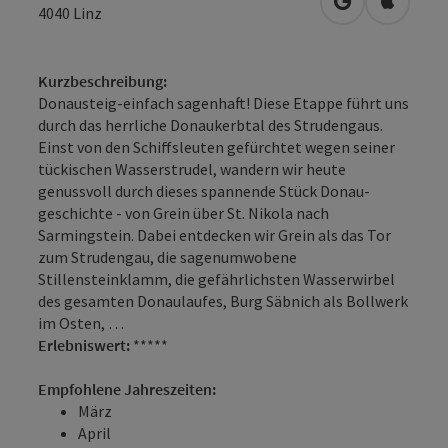
in Google Map
in Apple
4040
Linz
Kurzbeschreibung:
Donausteig-einfach sagenhaft! Diese Etappe führt uns
durch das herrliche Donaukerbtal des Strudengaus.
Einst von den Schiffsleuten gefürchtet wegen seiner
tückischen Wasser­strudel, wandern wir heute
genussvoll durch dieses spannende Stück Donau­
geschichte - von Grein über St. Nikola nach
Sarmingstein. Dabei entdecken wir Grein als das Tor
zum Strudengau, die sagenumwobene
Stillensteinklamm, die gefährlichsten Wasserwirbel
des gesamten Donaulaufes, Burg Säbnich als Bollwerk
im Osten, …
Erlebniswert:
*****
Empfohlene Jahreszeiten:
März
April