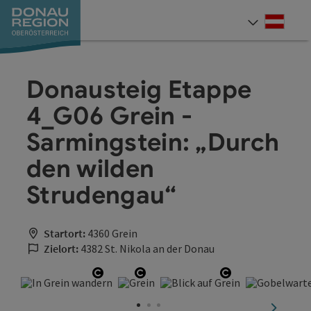
Accesskey
Accesskey
Accesskey
Accesskey
Accesskey
Accesskey
Zum Inhalt
Zur Navigation
Zum Seitenanfang
Zur Kontaktseite
Zum Impressum
Zur Startseite
[0]
[7]
[1]
[5]
[3]
[2]
Deut
Sprach
Donausteig Etappe
4_G06 Grein -
Sarmingstein: „Durch
den wilden
Strudengau“
Startort:
4360 Grein
Zielort:
4382 St. Nikola an der Donau
Copyright öffnen
Copyright öffnen
Copyright öff
nächste