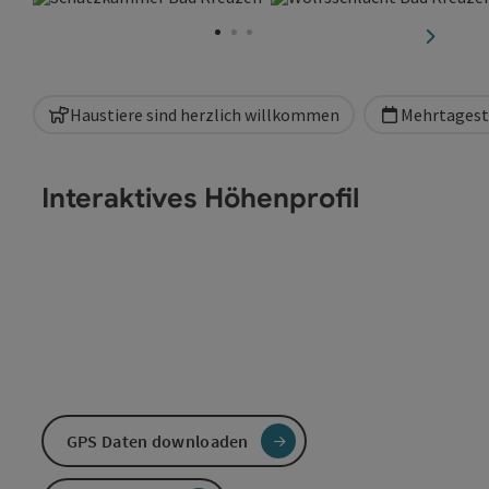
Copyright öffnen
Co
nächste
Haustiere sind herzlich willkommen
Mehrtagest
Interaktives Höhenprofil
GPS Daten downloaden