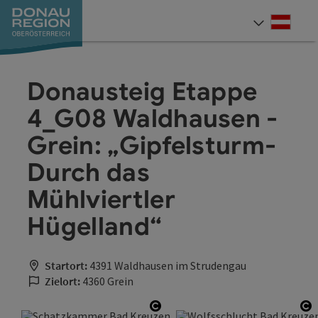
Accesskey
Accesskey
Accesskey
Accesskey
Accesskey
Accesskey
Zum Inhalt
Zur Navigation
Zum Seitenanfang
Zur Kontaktseite
Zum Impressum
Zur Startseite
[0]
[7]
[1]
[5]
[3]
[2]
Deut
Sprach
Donausteig Etappe
4_G08 Waldhausen -
Grein: „Gipfelsturm-
Durch das
Mühlviertler
Hügelland“
Startort:
4391 Waldhausen im Strudengau
Zielort:
4360 Grein