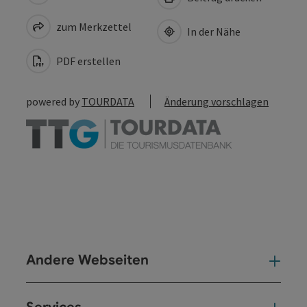
zum Merkzettel
In der Nähe
PDF erstellen
powered by
TOURDATA
Änderung vorschlagen
Andere Webseiten
And