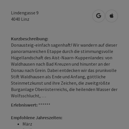
Lindengasse 9
in Google Map
in Apple
4040
Linz
Kurzbeschreibung:
Donausteig-einfach sagenhaft! Wir wandern auf dieser
panoramareichen Etappe durch die stimmungs­volle
Hügellandschaft des Aist-Naarn-Kuppenlandes: von
Waldhausen nach Bad Kreuzen und hinunter an der
Donau nach Grein. Dabei entdecken wir das prunkvolle
Stift Waldhausen als Ende und Anfang, göttliche
Steinmetzkunst und ihre Zeichen, die zweitgrößte
Burganlage Oberösterreichs, die heilenden Wasser der
Wolfsschlucht, …
Erlebniswert:
******
Empfohlene Jahreszeiten:
März