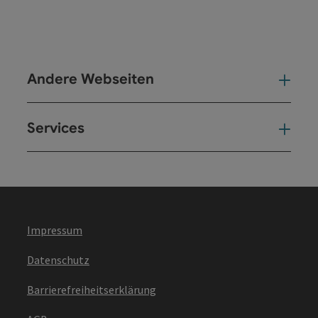
Andere Webseiten
And
Services
Ser
Impressum
Datenschutz
Barrierefreiheitserklärung