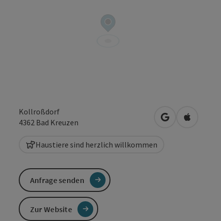
Kollroßdorf
in Google Maps
in Apple 
4362
Bad Kreuzen
Haustiere sind herzlich willkommen
Anfrage senden
Zur Website