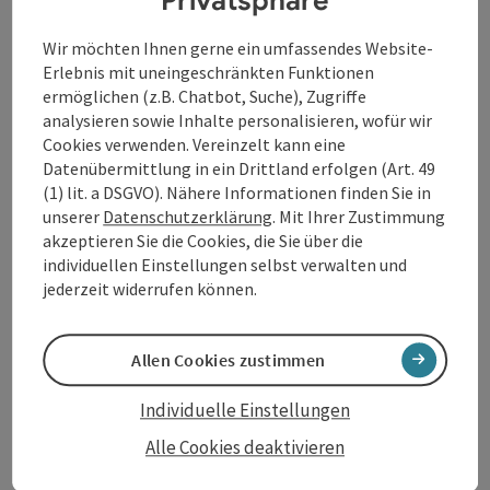
Privatsphäre
Bei der Wollsackverwitterung dringen chemisch
aggressive Lösungen in das Gestein ein ...
Wir möchten Ihnen gerne ein umfassendes Website-
Beschreibung vollständig anzeigen
Erlebnis mit uneingeschränkten Funktionen
ermöglichen (z.B. Chatbot, Suche), Zugriffe
analysieren sowie Inhalte personalisieren, wofür wir
Cookies verwenden. Vereinzelt kann eine
Datenübermittlung in ein Drittland erfolgen (Art. 49
(1) lit. a DSGVO). Nähere Informationen finden Sie in
Kontakt
unserer
Datenschutzerklärung
. Mit Ihrer Zustimmung
akzeptieren Sie die Cookies, die Sie über die
individuellen Einstellungen selbst verwalten und
Öffnungszeiten
jederzeit widerrufen können.
Anreise/Lage
Allen Cookies zustimmen
Preise
Individuelle Einstellungen
Alle Cookies deaktivieren
Eignung