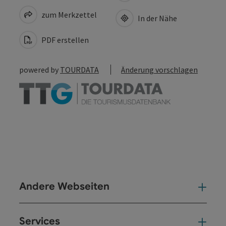
zum Merkzettel
In der Nähe
PDF erstellen
powered by
TOURDATA
Änderung vorschlagen
Andere Webseiten
And
Services
Ser