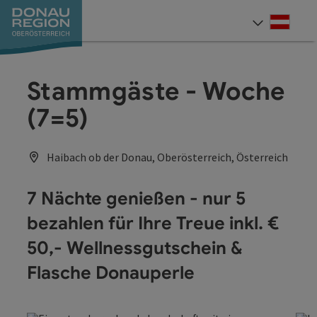
Accesskey
Accesskey
Accesskey
Accesskey
Accesskey
Accesskey
Zum Inhalt
Zur Navigation
Zum Seitenanfang
Zur Kontaktseite
Zum Impressum
Zur Startseite
[0]
[7]
[1]
[5]
[3]
[2]
Deut
Sprach
Stammgäste - Woche
(7=5)
Haibach ob der Donau, Oberösterreich, Österreich
7 Nächte genießen - nur 5
bezahlen für Ihre Treue inkl. €
50,- Wellnessgutschein &
Flasche Donauperle