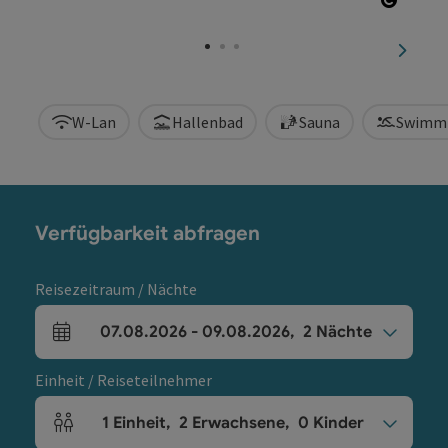
Copyri
nächst
W-Lan
Hallenbad
Sauna
Swimm
Verfügbarkeit abfragen
Reisezeitraum / Nächte
07.08.2026
-
09.08.2026
,
2
Nächte
An- und Abreisefelder
Einheit / Reiseteilnehmer
1
Einheit
,
2
Erwachsene
,
0
Kinder
Einheitenanzahl und Personenfelder