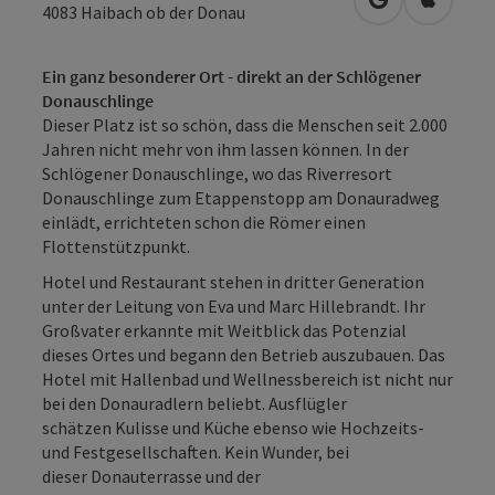
in Google Map
in Apple
4083
Haibach ob der Donau
Ein ganz besonderer Ort - direkt an der Schlögener
Donauschlinge
Dieser Platz ist so schön, dass die Menschen seit 2.000
Jahren nicht mehr von ihm lassen können. In der
Schlögener Donauschlinge, wo das Riverresort
Donauschlinge zum Etappenstopp am Donauradweg
einlädt, errichteten schon die Römer einen
Flottenstützpunkt.
Hotel und Restaurant stehen in dritter Generation
unter der Leitung von Eva und Marc Hillebrandt. Ihr
Großvater erkannte mit Weitblick das Potenzial
dieses Ortes und begann den Betrieb auszubauen. Das
Hotel mit Hallenbad und Wellnessbereich ist nicht nur
bei den Donauradlern beliebt. Ausflügler
schätzen Kulisse und Küche ebenso wie Hochzeits-
und Festgesellschaften. Kein Wunder, bei
dieser Donauterrasse und der