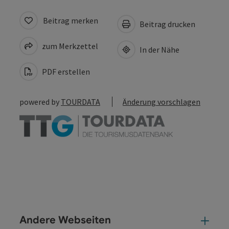
Beitrag merken
Beitrag drucken
zum Merkzettel
In der Nähe
PDF erstellen
powered by
TOURDATA
Änderung vorschlagen
Andere Webseiten
And