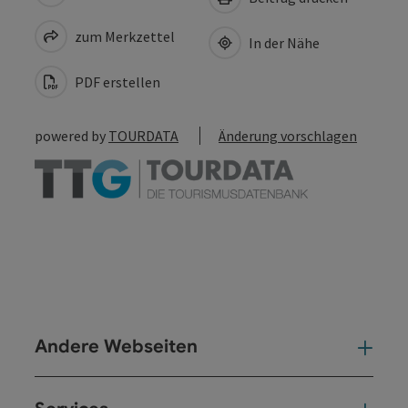
zum Merkzettel
In der Nähe
PDF erstellen
powered by
TOURDATA
Änderung vorschlagen
Andere Webseiten
And