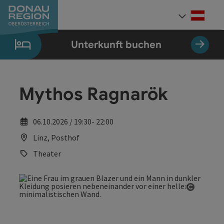
Accesskey
Accesskey
Accesskey
Accesskey
Accesskey
Accesskey
Zum Inhalt
Zur Navigation
Zum Seitenanfang
Zur Kontaktseite
Zum Impressum
Zur Startseite
[0]
[7]
[1]
[5]
[3]
[2]
Deut
Sprach
Unterkunft buchen
Mythos Ragnarök
06.10.2026 / 19:30- 22:00
Linz, Posthof
Theater
Copyrig