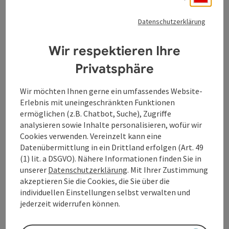
Die Daily Mail bezeichnet die Produktion als ein
"Phänomen", während der Telegraph dazu aufruft,
Datenschutzerklärung
"um ein Ticket zu kämpfen", um dieses einzigartige
Theatererlebnis zu erleben, das sein Publikum mitten
Wir respektieren Ihre
hinein in eine epische Odyssee voller überraschender
Wendungen und beeindruckender Körperlichkeit zieht.
Privatsphäre
Mit einer nahtlosen Verbindung aus dem Humor und
der Tragweite des klassischen Shakespeare-Theaters,
Wir möchten Ihnen gerne ein umfassendes Website-
der greifbaren Spannung von Live-Wrestling und
Erlebnis mit uneingeschränkten Funktionen
einem Viking-Rock-Soundtrack des legendären
ermöglichen (z.B. Chatbot, Suche), Zugriffe
nordischen Komponisten Kjell Braaten entführt
analysieren sowie Inhalte personalisieren, wofür wir
"Mythos: Ragnarök" nach Asgard und weit darüber
Cookies verwenden. Vereinzelt kann eine
hinaus. Mit viel Leidenschaft von denselben
Datenübermittlung in ein Drittland erfolgen (Art. 49
Schauspieler:innen entwickelt, die das Stück auch
(1) lit. a DSGVO). Nähere Informationen finden Sie in
aufführen und über Hunderte von Vorstellungen
unserer
Datenschutzerklärung
. Mit Ihrer Zustimmung
hinweg zur urkomischen Perfektion geschliffen
akzeptieren Sie die Cookies, die Sie über die
haben, hat sich "Mythos: Ragnarök" zu einem
individuellen Einstellungen selbst verwalten und
Kultklassiker entwickelt, der Fans von Theater,
jederzeit widerrufen können.
Wrestling und Mythologie gleichermaßen begeistert.