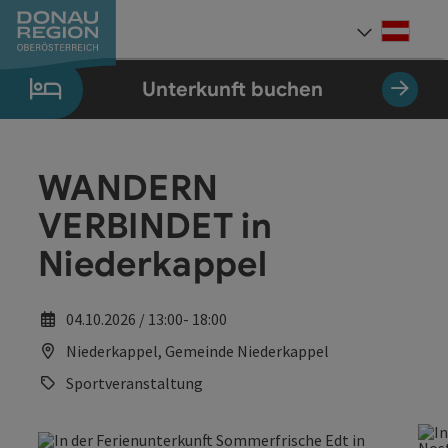
Accesskey
Accesskey
Accesskey
Accesskey
Accesskey
Accesskey
Zum Inhalt
Zur Navigation
Zum Seitenanfang
Zur Kontaktseite
Zum Impressum
Zur Startseite
[0]
[7]
[1]
[5]
[3]
[2]
Deut
Sprach
Unterkunft buchen
WANDERN
VERBINDET in
Niederkappel
04.10.2026 / 13:00- 18:00
Niederkappel, Gemeinde Niederkappel
Sportveranstaltung