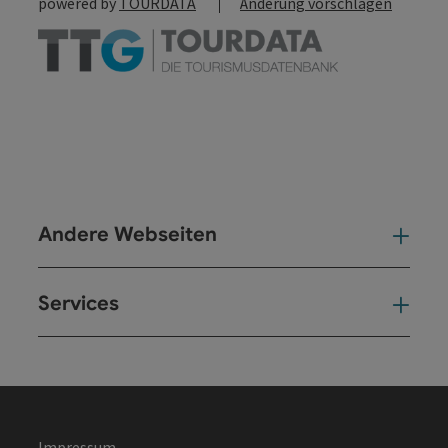
powered by
TOURDATA
Änderung vorschlagen
Andere Webseiten
And
Services
Ser
Impressum