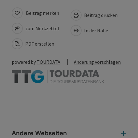
Beitrag merken
Beitrag drucken
zum Merkzettel
In der Nähe
PDF erstellen
powered by
TOURDATA
Änderung vorschlagen
Andere Webseiten
And