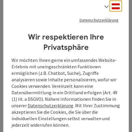
brachte eine mediterrane Note in ihr künstlerisches
Deuts
Sprach
Schaffen. Mit dem späteren Umzug nach Australien
erweiterte sich ihr Horizont erneut - die Eindrücke der
Datenschutzerklärung
Südhalbkugel verliehen ihrer Musik zusätzliche Tiefe
und Energie.
Wir respektieren Ihre
Die Rückkehr in ihre Heimatstadt Rosenheim im Jahr
2019 markierte schließlich einen entscheidenden
Privatsphäre
Wendepunkt für das Duo. Bekannt für ihre
unverwechselbaren Harmonien und ihre besondere
Wir möchten Ihnen gerne ein umfassendes Website-
musikalische Verbindung, ziehen sie ihr Publikum
Erlebnis mit uneingeschränkten Funktionen
weltweit in den Bann. Mit jeder Note machen sie das
ermöglichen (z.B. Chatbot, Suche), Zugriffe
Alltägliche zu etwas Bleibendem. Eine Reise, die man
analysieren sowie Inhalte personalisieren, wofür wir
live erleben sollte.
Cookies verwenden. Vereinzelt kann eine
Datenübermittlung in ein Drittland erfolgen (Art. 49
Nach einem wegweisenden Jahr 2025 mit über 30.000
(1) lit. a DSGVO). Nähere Informationen finden Sie in
verkauften Tickets in Europa, Großbritannien und
unserer
Datenschutzerklärung
. Mit Ihrer Zustimmung
Nordamerika kehren die Brüder 2026 mit neuen Songs
akzeptieren Sie die Cookies, die Sie über die
zurück, die ihre künstlerische Entwicklung hörbar
individuellen Einstellungen selbst verwalten und
machen. Im Herbst gehen Amistat auf große
jederzeit widerrufen können.
Europatour und geben dem Publikum erstmals die
Gelegenheit, das neue Material live zu erleben.