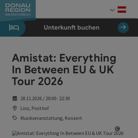
Accesskey
Accesskey
Accesskey
Accesskey
Accesskey
Accesskey
Zum Inhalt
Zur Navigation
Zum Seitenanfang
Zur Kontaktseite
Zum Impressum
Zur Startseite
[0]
[7]
[1]
[5]
[3]
[2]
Deut
Sprach
Unterkunft buchen
Amistat: Everything
In Between EU & UK
Tour 2026
28.11.2026 / 20:00- 22:30
Linz, Posthof
Musikveranstaltung, Konzert
Copyrig