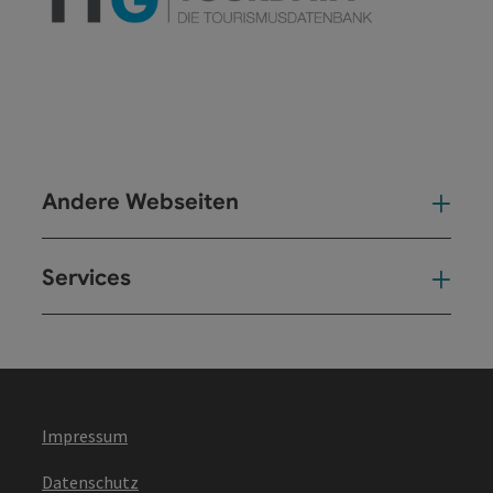
Andere Webseiten
And
Services
Ser
Impressum
Datenschutz