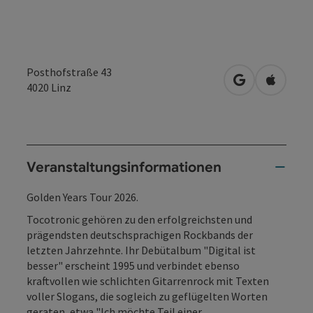
Posthofstraße 43
in Google Map
in Apple
4020
Linz
Veranstaltungsinformationen
Golden Years Tour 2026.
Tocotronic gehören zu den erfolgreichsten und
prägendsten deutschsprachigen Rockbands der
letzten Jahrzehnte. Ihr Debütalbum "Digital ist
besser" erscheint 1995 und verbindet ebenso
kraftvollen wie schlichten Gitarrenrock mit Texten
voller Slogans, die sogleich zu geflügelten Worten
geraten, etwa "Ich möchte Teil einer