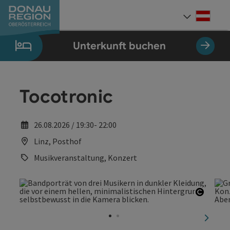
Accesskey
Accesskey
Accesskey
Accesskey
Accesskey
Accesskey
Zum Inhalt
Zur Navigation
Zum Seitenanfang
Zur Kontaktseite
Zum Impressum
Zur Startseite
[0]
[7]
[1]
[5]
[3]
[2]
Deut
Sprach
Unterkunft buchen
Tocotronic
26.08.2026 / 19:30- 22:00
Linz, Posthof
Musikveranstaltung, Konzert
Copyri
nächst