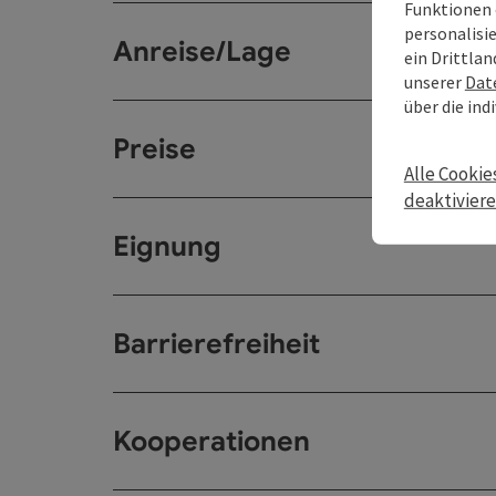
Funktionen 
personalisi
Anreise/Lage
ein Drittlan
unserer
Dat
über die ind
Preise
Alle Cookie
deaktivier
Eignung
Barrierefreiheit
Kooperationen