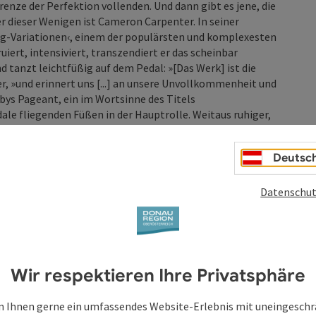
Grenze der Perfektion vollenden. Und dann gibt es jene, die
r dieser Wenigen ist Cameron Carpenter. In seiner
g-Variationen‹, einem der populärsten und komplexesten
ert, intensiviert, transzendiert er das scheinbar
 tanzt leichtfüßig auf dem Pedal: »[Das Werk] ist die
r, »und erinnert uns [...] an unsere Unvollkommenheit und
bys Pageant, ein im Wortsinne des Titels
dale fliegenden Füßen in der Hauptrolle. Weitaus ruhiger,
ussys Prélude à l’après-midi d’un faune gegenüber, ehe
r Improvisation über Themen Anton Bruckners dem
Deutsc
.
Datenschut
Wir respektieren Ihre Privatsphäre
 Ihnen gerne ein umfassendes Website-Erlebnis mit uneingesch