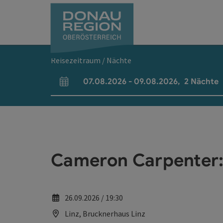
Accesskey
Accesskey
Accesskey
Accesskey
Accesskey
Accesskey
Zum Inhalt
Zur Navigation
Zum Seitenanfang
Zur Kontaktseite
Zum Impressum
Zur Startseite
[0]
[7]
[1]
[5]
[3]
[2]
Reisezeitraum / Nächte
07.08.2026
-
09.08.2026
,
2
Nächte
An- und Abreisefelder
Cameron Carpenter: 
26.09.2026 / 19:30
Linz, Brucknerhaus Linz