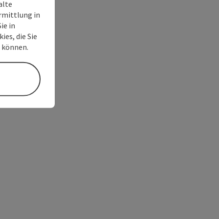
alte
rmittlung in
ie in
ies, die Sie
n können.