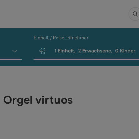
S
Einheit / Reiseteilnehmer
1
Einheit
,
2
Erwachsene
,
0
Kinder
Einheitenanzahl und Personenfelder
Orgel virtuos