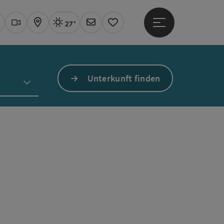
27°
Hauptmenü öffne
Aktuelles Wetter
Linz, sonnig
uchen
Webcams
Karte
Newsletter
Merkzettel
Unterkunft finden