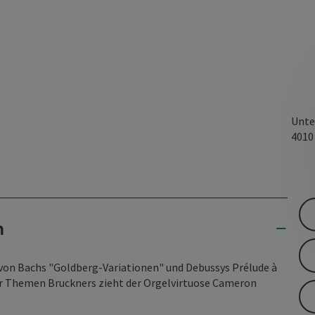
Unte
401
n
 von Bachs "Goldberg-Variationen" und Debussys Prélude à
er Themen Bruckners zieht der Orgelvirtuose Cameron