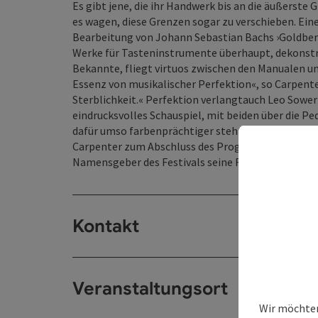
Es gibt jene, die ihr Handwerk bis an die äußerste 
es wagen, diese Grenzen sogar zu verschieben. Eine
Bearbeitung von Johann Sebastian Bachs ›Goldber
Werke für Tasteninstrumente überhaupt, dekonstrui
Bekannte, fliegt virtuos zwischen den Manualen und
Essenz von musikalischer Perfektion«, so Carpente
Sterblichkeit.« Perfektion verlangtauch Leo Sower
eindrucksvolles Schauspiel, mit beiden über die Pe
dafür umso farbenprächtiger steht dem Claude Deb
Carpenter zum Abschluss des Programms mit eine
Namensgeber des Festivals seine Reverenz erweist
Kontakt
Veranstaltungsort
Wir möchten