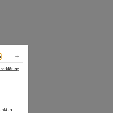
Sprachwahl - Menü öffnen
h
zerklärung
ränkten