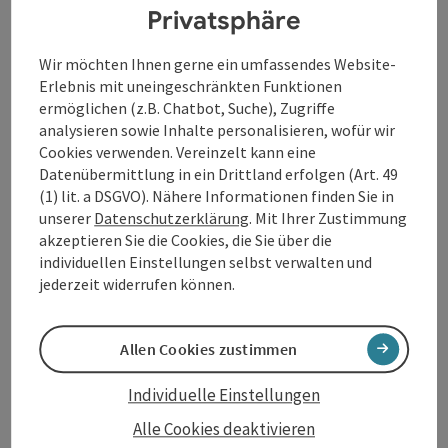
Privatsphäre
Das Café Viele Leute bietet mit seinem
stimmungsvollen Ambiente den passenden Rahmen:
Wir möchten Ihnen gerne ein umfassendes Website-
klein, charmant, persönlich – ein Ort, an dem
Erlebnis mit uneingeschränkten Funktionen
Musiker*innen und Publikum auf Augenhöhe
ermöglichen (z.B. Chatbot, Suche), Zugriffe
zusammenkommen. Hier entsteht ein Klangraum, der
analysieren sowie Inhalte personalisieren, wofür wir
an klassische Jazzkeller erinnert und gleichzeitig
Cookies verwenden. Vereinzelt kann eine
urbanes Wohnzimmergefühl vermittelt.
Datenübermittlung in ein Drittland erfolgen (Art. 49
(1) lit. a DSGVO). Nähere Informationen finden Sie in
unserer
Datenschutzerklärung
. Mit Ihrer Zustimmung
Kontakt
akzeptieren Sie die Cookies, die Sie über die
individuellen Einstellungen selbst verwalten und
jederzeit widerrufen können.
Veranstaltungstermin/e
Veranstaltungsort
Allen Cookies zustimmen
Individuelle Einstellungen
Anreise/Lage
Alle Cookies deaktivieren