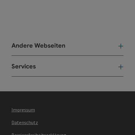
Andere Webseiten
And
Services
Ser
Impressum
Datenschutz