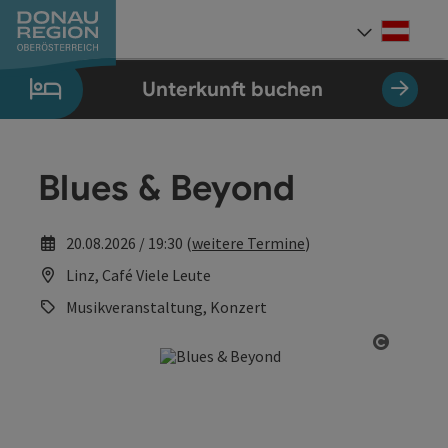
Accesskey
Accesskey
Accesskey
Accesskey
Accesskey
Accesskey
Zum Inhalt
Zur Navigation
Zum Seitenanfang
Zur Kontaktseite
Zum Impressum
Zur Startseite
[0]
[7]
[1]
[5]
[3]
[2]
Deut
Sprach
Unterkunft buchen
Blues & Beyond
20.08.2026 / 19:30 (
weitere Termine
)
Linz, Café Viele Leute
Musikveranstaltung, Konzert
Copyrig