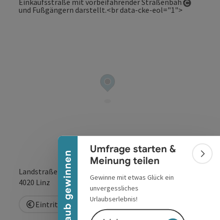
Copyrig
Banner einklappen
Umfrage starten &
Urlaub gewinnen
Bann
Meinung teilen
Landstraße 41
Gewinne mit etwas Glück ein
in Google Maps
in Apple 
4020
Linz
unvergessliches
Urlaubserlebnis!
Eintritt frei