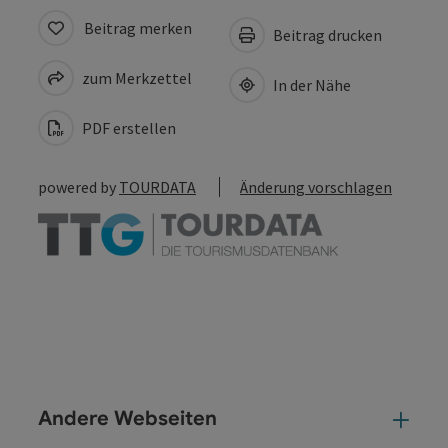
Beitrag merken
Beitrag drucken
zum Merkzettel
In der Nähe
PDF erstellen
powered by
TOURDATA
Änderung vorschlagen
Andere Webseiten
And