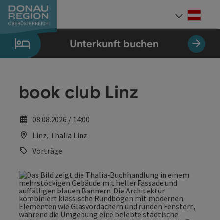
Accesskey
Accesskey
Accesskey
Accesskey
Accesskey
Accesskey
Zum Inhalt
Zur Navigation
Zum Seitenanfang
Zur Kontaktseite
Zum Impressum
Zur Startseite
[0]
[7]
[1]
[5]
[3]
[2]
Deut
Sprach
Unterkunft buchen
book club Linz
08.08.2026 / 14:00
Linz, Thalia Linz
Vorträge