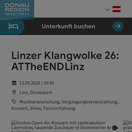
Accesskey
Accesskey
Accesskey
Accesskey
Accesskey
Accesskey
Zum Inhalt
Zur Navigation
Zum Seitenanfang
Zur Kontaktseite
Zum Impressum
Zur Startseite
[0]
[7]
[1]
[5]
[3]
[2]
Deut
Sprach
Unterkunft buchen
Linzer Klangwolke 26:
ATTheENDLinz
12.09.2026 / 20:30
Linz, Donaupark
Musikveranstaltung, Vergnügungsveranstaltung,
Konzert, Show, Tanzvorführung