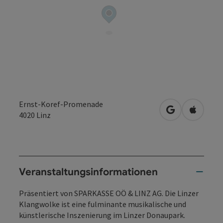
Ernst-Koref-Promenade
in Google Map
in Apple
4020
Linz
Veranstaltungsinformationen
Präsentiert von SPARKASSE OÖ & LINZ AG. Die Linzer
Klangwolke ist eine fulminante musikalische und
künstlerische Inszenierung im Linzer Donaupark.