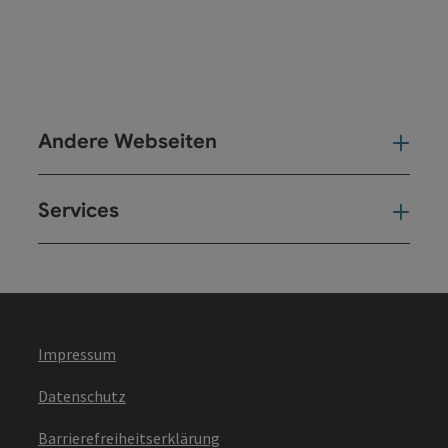
Andere Webseiten
And
Services
Ser
Impressum
Datenschutz
Barrierefreiheitserklärung