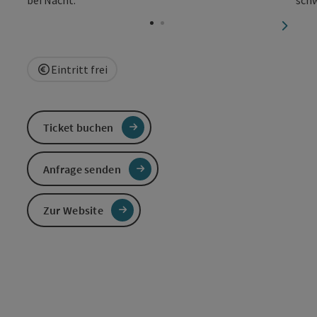
Copyri
nächst
Eintritt frei
Ticket buchen
Anfrage senden
Zur Website