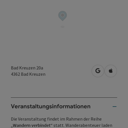
Bad Kreuzen 20a
in Google Map
in Apple
4362
Bad Kreuzen
Veranstaltungsinformationen
Die Veranstaltung findet im Rahmen der Reihe
„
Wandern verbindet
“ statt. Wanderabenteuer laden