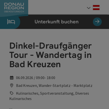
Accesskey
Accesskey
Accesskey
Accesskey
Accesskey
Accesskey
Zum Inhalt
Zur Navigation
Zum Seitenanfang
Zur Kontaktseite
Zum Impressum
Zur Startseite
[0]
[7]
[1]
[5]
[3]
[2]
Deut
Sprach
Unterkunft buchen
Dinkel-Draufgänger
Tour - Wandertag in
Bad Kreuzen
06.09.2026 / 09:00- 18:00
Bad Kreuzen, Wander-Startplatz - Marktplatz
Kulinarisches, Sportveranstaltung, Diverses
Kulinarisches