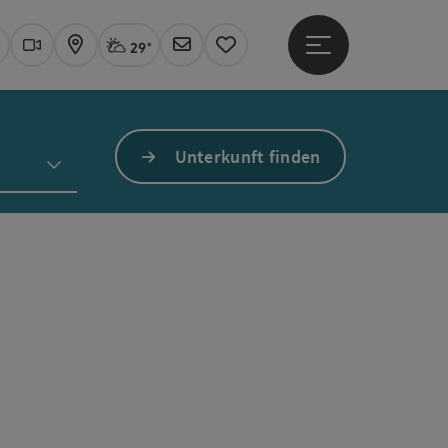
29°
Hauptmenü öffne
Aktuelles Wetter
Linz, stark bewölkt
uchen
Webcams
Karte
Newsletter
Merkzettel
Unterkunft finden