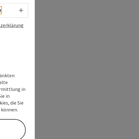
Sprachwahl - Menü öffnen
h
zerklärung
ränkten
alte
rmittlung in
ie in
ies, die Sie
n können.