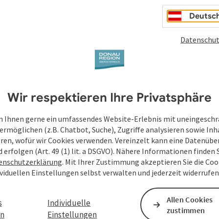
 an den Start gehen – gemeinsam mit einem Elternteil. Alle
Deutsc
Datenschut
Wir respektieren Ihre Privatsphäre
 Ihnen gerne ein umfassendes Website-Erlebnis mit uneingesch
ermöglichen (z.B. Chatbot, Suche), Zugriffe analysieren sowie Inh
eren, wofür wir Cookies verwenden. Vereinzelt kann eine Datenübe
d erfolgen (Art. 49 (1) lit. a DSGVO). Nähere Informationen finden S
enschutzerklärung
. Mit Ihrer Zustimmung akzeptieren Sie die Cook
ividuellen Einstellungen selbst verwalten und jederzeit widerrufe
Allen Cookies
s
Individuelle
zustimmen
en
Einstellungen