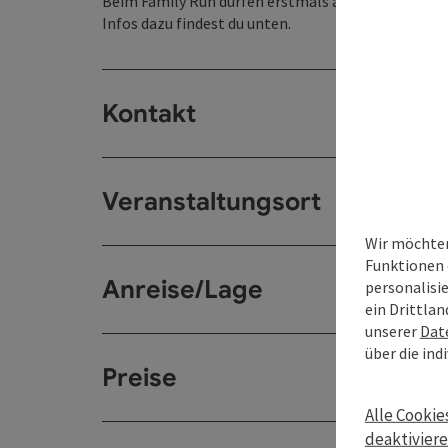
Beim Family Run dürfen erstmals auch 4–7-Jährige
Infos dazu findest du unten.
Kontakt
Veranstaltungsort
Wir möchten
Funktionen 
Anreise/Lage
personalisi
ein Drittlan
unserer
Dat
über die ind
Preise
Alle Cookie
deaktivier