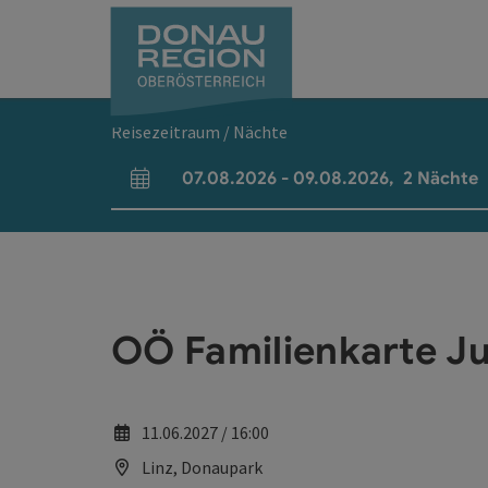
Accesskey
Accesskey
Accesskey
Accesskey
Accesskey
Accesskey
Zum Inhalt
Zur Navigation
Zum Seitenanfang
Zur Kontaktseite
Zum Impressum
Zur Startseite
[0]
[7]
[1]
[5]
[3]
[2]
Reisezeitraum / Nächte
07.08.2026
-
09.08.2026
,
2
Nächte
An- und Abreisefelder
OÖ Familienkarte Ju
11.06.2027 / 16:00
Linz, Donaupark