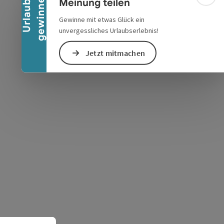
n
Meinung teilen
U
r
l
a
u
b
g
e
w
i
n
n
e
Gewinne mit etwas Glück ein
unvergessliches Urlaubserlebnis!
Jetzt mitmachen
s öffnen
 Maps öffnen