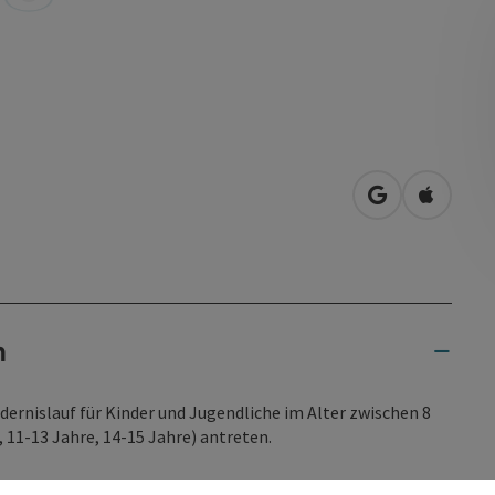
in Google Map
in Apple
n
dernislauf für Kinder und Jugendliche im Alter zwischen 8
e, 11-13 Jahre, 14-15 Jahre) antreten.