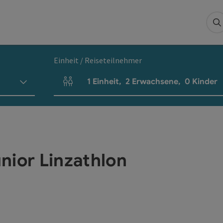
S
Einheit / Reiseteilnehmer
1
Einheit
,
2
Erwachsene
,
0
Kinder
Einheitenanzahl und Personenfelder
nior Linzathlon