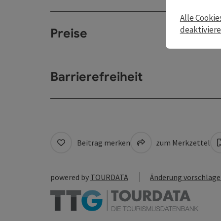
Alle Cookie
deaktivier
Preise
Barrierefreiheit
Beitrag merken
zum Merkzettel
powered by
TOURDATA
Änderung vorschlag