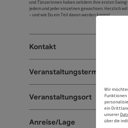
und Tänzerinnen haben seitdem ihre ersten Swing
jedem und jeder einzelnen gewachsen. Herzlich w
– und wie Du ein Teil davon werden kannst.
Kontakt
Veranstaltungstermin/e
Wir möchten
Funktionen 
Veranstaltungsort
personalisi
ein Drittlan
unserer
Dat
über die ind
Anreise/Lage