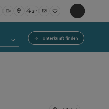
31°
Hauptmenü öffne
Aktuelles Wetter
Linz, sonnig
uchen
Webcams
Karte
Newsletter
Merkzettel
Unterkunft finden