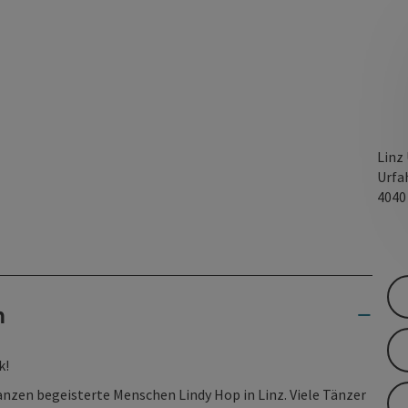
Linz
Urfa
404
n
k!
nzen begeisterte Menschen Lindy Hop in Linz. Viele Tänzer