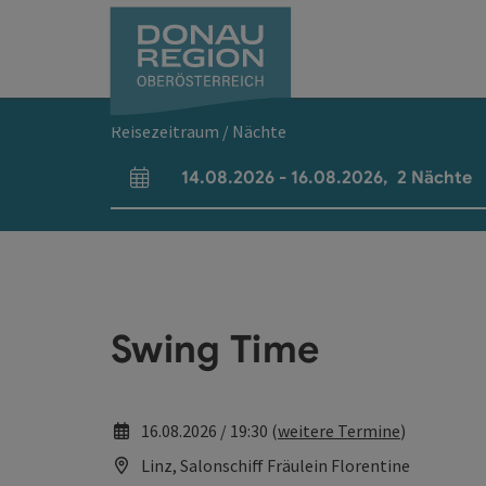
Accesskey
Accesskey
Accesskey
Accesskey
Accesskey
Accesskey
Zum Inhalt
Zur Navigation
Zum Seitenanfang
Zur Kontaktseite
Zum Impressum
Zur Startseite
[0]
[7]
[1]
[5]
[3]
[2]
Reisezeitraum / Nächte
14.08.2026
-
16.08.2026
,
2
Nächte
An- und Abreisefelder
Swing Time
16.08.2026 / 19:30 (
weitere Termine
)
Linz, Salonschiff Fräulein Florentine