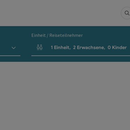
S
Einheit / Reiseteilnehmer
1
Einheit
,
2
Erwachsene
,
0
Kinder
Einheitenanzahl und Personenfelder