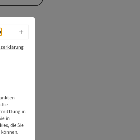
Sprachwahl - Menü öffnen
h
zerklärung
ränkten
alte
rmittlung in
ie in
ies, die Sie
n können.