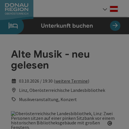
Accesskey
Accesskey
Accesskey
Accesskey
Accesskey
Accesskey
Zum Inhalt
Zur Navigation
Zum Seitenanfang
Zur Kontaktseite
Zum Impressum
Zur Startseite
[0]
[7]
[1]
[5]
[3]
[2]
Deut
Sprach
Unterkunft buchen
Alte Musik - neu
gelesen
03.10.2026 / 19:30 (
weitere Termine
)
Linz, Oberösterreichische Landesbibliothek
Musikveranstaltung, Konzert