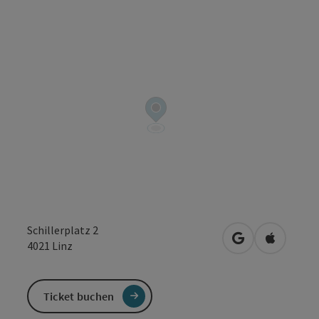
Copyrig
Schillerplatz 2
in Google Maps
in Apple 
4021
Linz
Ticket buchen