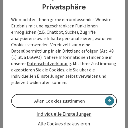
(ACHTUNG: Dieses Konzert findet in der
Privatsphäre
Ignatiuskirche - Alter Dom statt!)
Wir möchten Ihnen gerne ein umfassendes Website-
27. Februar 2027, 19:30 Uhr
Erlebnis mit uneingeschränkten Funktionen
Ensemble Tamuz - Le romantisme francaise
ermöglichen (z.B. Chatbot, Suche), Zugriffe
Streichquintette von George Onslow und Ambroise
analysieren sowie Inhalte personalisieren, wofür wir
Thomas
Cookies verwenden. Vereinzelt kann eine
Datenübermittlung in ein Drittland erfolgen (Art. 49
29. Mai 2027, 19:30 Uhr
(1) lit. a DSGVO). Nähere Informationen finden Sie in
ensemble freymut
unserer
Datenschutzerklärung
. Mit Ihrer Zustimmung
The Future of the Past - Hommage à Sara Levy
akzeptieren Sie die Cookies, die Sie über die
individuellen Einstellungen selbst verwalten und
19. Juni 2027, 19:30 Uhr
jederzeit widerrufen können.
BRISK - New Generation
Preisträgerkonzert des Kammermusik-
Wettbewerbes für Alte Musik der Anton Bruckner
Allen Cookies zustimmen
Privatuniversität
Individuelle Einstellungen
Alle Cookies deaktivieren