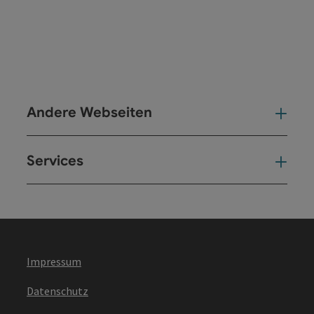
Andere Webseiten
And
Services
Ser
Impressum
Datenschutz