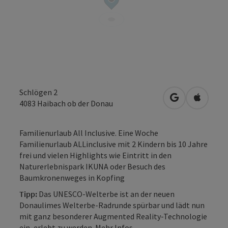
Schlögen 2
in Google Map
in Apple
4083
Haibach ob der Donau
Familienurlaub All Inclusive. Eine Woche
Familienurlaub ALLinclusive mit 2 Kindern bis 10 Jahre
frei und vielen Highlights wie Eintritt in den
Naturerlebnispark IKUNA oder Besuch des
Baumkronenweges in Kopfing
Tipp:
Das UNESCO-Welterbe ist an der neuen
Donaulimes Welterbe-Radrunde spürbar und lädt nun
mit ganz besonderer Augmented Reality-Technologie
ein, erlebt zu werden. Mehr Infos