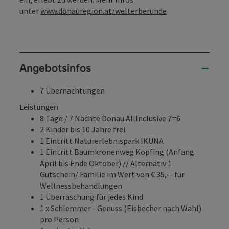
unter
www.donauregion.at/welterberunde
Angebotsinfos
7 Übernachtungen
Leistungen
8 Tage / 7 Nächte Donau.AllInclusive 7=6
2 Kinder bis 10 Jahre frei
1 Eintritt Naturerlebnispark IKUNA
1 Eintritt Baumkronenweg Kopfing (Anfang
April bis Ende Oktober) // Alternativ 1
Gutschein/ Familie im Wert von € 35,-- für
Wellnessbehandlungen
1 Überraschung für jedes Kind
1 x Schlemmer - Genuss (Eisbecher nach Wahl)
pro Person