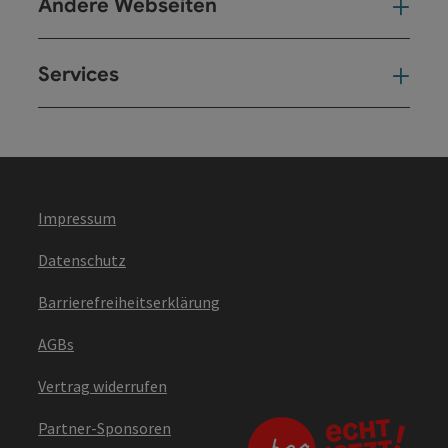
Andere Webseiten
And
Services
Ser
Impressum
Datenschutz
Barrierefreiheitserklärung
AGBs
Vertrag widerrufen
Partner-Sponsoren