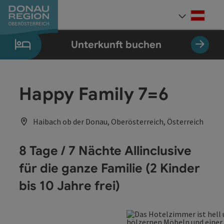
Accesskey
Accesskey
Accesskey
Accesskey
Accesskey
Accesskey
Zum Inhalt
Zur Navigation
Zum Seitenanfang
Zur Kontaktseite
Zum Impressum
Zur Startseite
[0]
[7]
[1]
[5]
[3]
[2]
Deut
Sprach
Unterkunft buchen
Happy Family 7=6
Haibach ob der Donau, Oberösterreich, Österreich
8 Tage / 7 Nächte Allinclusive
für die ganze Familie (2 Kinder
bis 10 Jahre frei)