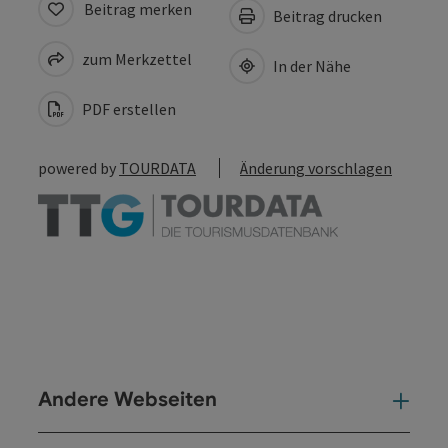
Beitrag merken
Beitrag drucken
zum Merkzettel
In der Nähe
PDF erstellen
powered by
TOURDATA
Änderung vorschlagen
Andere Webseiten
And