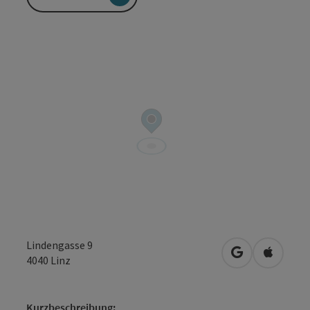
Lindengasse 9
in Google Map
in Apple
4040
Linz
Kurzbeschreibung: