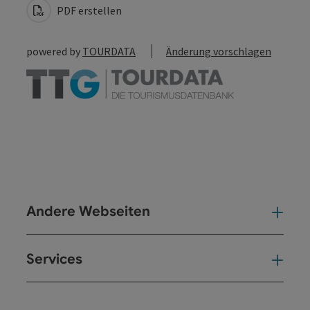
PDF erstellen
powered by
TOURDATA
Änderung vorschlagen
Andere Webseiten
And
Services
Ser