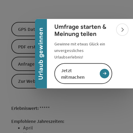
Banner einklappen
Umfrage starten &
GPS Daten downloaden
Urlaub gewinnen
Bann
Meinung teilen
Gewinne mit etwas Glück ein
PDF erstellen
unvergessliches
Urlaubserlebnis!
Anfrage senden
Jetzt
mitmachen
Zur Website
Erlebniswert:
*****
Empfohlene Jahreszeiten:
April