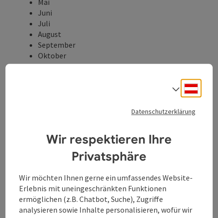
Mai
Juni
Juli
August
September
Oktober
Eigenschaften:
Rundtour
Deuts
Sprach
aussichtsreich
Einkehrmöglichkeit
Datenschutzerklärung
geologische Highlights
Beschreibung:
Wir respektieren Ihre
Die Linzer Runde führt alle passionierten
Moutainbiker aus dem Zentrum der Landeshauptstadt
Privatsphäre
Oberösterreichs auf direktem Weg in das Mühlviertler
Granitland.
Wir möchten Ihnen gerne ein umfassendes Website-
Erlebnis mit uneingeschränkten Funktionen
Was das Mühlviertel dem Bergradler zu bieten hat,
ermöglichen (z.B. Chatbot, Suche), Zugriffe
erfährt dieser gleich am Einstieg: nachdem die knackig
analysieren sowie Inhalte personalisieren, wofür wir