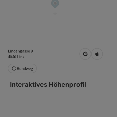
Lindengasse 9
in Google Maps 
in Apple M
4040
Linz
Rundweg
Interaktives Höhenprofil