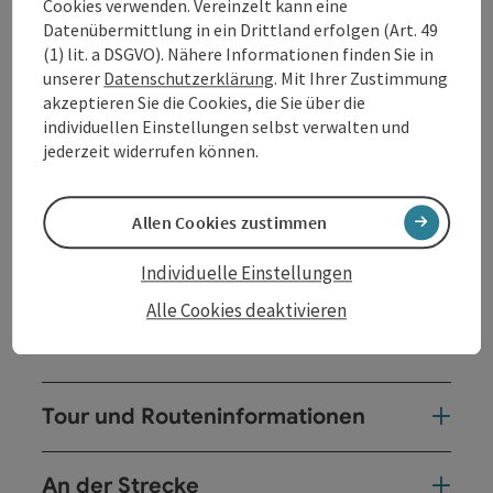
steile Moarwies'n auf den Pöstlingberg hinauf
Cookies verwenden. Vereinzelt kann eine
absolviert wurde, dürfen teils technisch
Datenübermittlung in ein Drittland erfolgen (Art. 49
anspruchsvolle Abschnitte bergauf und bergab durch
(1) lit. a DSGVO). Nähere Informationen finden Sie in
das Hügelland über Gramastetten, Eidenberg und
unserer
Datenschutzerklärung
. Mit Ihrer Zustimmung
Lichtenberg erradelt werden.
akzeptieren Sie die Cookies, die Sie über die
individuellen Einstellungen selbst verwalten und
jederzeit widerrufen können.
Neben den aussichtsreichen Panoramaplätzen am
Pöstlingberg, dem Donaublick am Koglerauspitz, der
Giselawarte und schlussendlich bei der
Allen Cookies zustimmen
Bachlbergkapelle wissen neben der Kulturhauptstadt
Linz auch die eingebundenen Gaststätten zu
Individuelle Einstellungen
begeistern.
Alle Cookies deaktivieren
Tour und Routeninformationen
An der Strecke