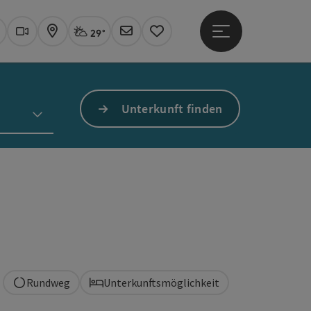
29°
Hauptmenü öffne
Aktuelles Wetter
Linz, stark bewölkt
uchen
Webcams
Karte
Newsletter
Merkzettel
Unterkunft finden
Rundweg
Unterkunftsmöglichkeit