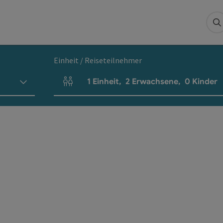
S
Einheit / Reiseteilnehmer
1
Einheit
,
2
Erwachsene
,
0
Kinder
Einheitenanzahl und Personenfelder