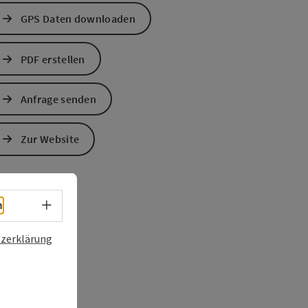
GPS Daten downloaden
PDF erstellen
Anfrage senden
Zur Website
Sprachwahl - Menü öffnen
h
zerklärung