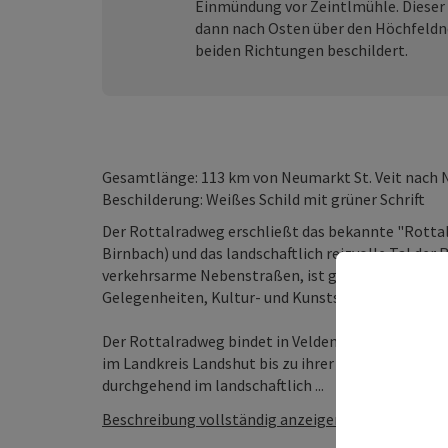
Einmündung vor Zeintlmühle. Dieser 
dann nach Osten über den Höchfeldne
beiden Richtungen beschildert.
Gesamtlänge: 113 km von Neumarkt St. Veit nach 
Beschilderung: Weißes Schild mit grüner Schrift
Der Rottalradweg erschließt das bekannte "Rotta
Birnbach) und das landschaftlich reizvolle Tal der
verkehrsarme Nebenstraßen, ist gut beschildert, ve
Gelegenheiten, Kultur- und Kunstschätze dieser R
Der Rottalradweg bindet in Velden an den Vilstal
im Landkreis Landshut bis zu ihrer Mündung in den
durchgehend im landschaftlich ...
Beschreibung vollständig anzeigen