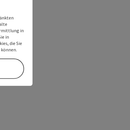
ränkten
alte
rmittlung in
ie in
ies, die Sie
n können.