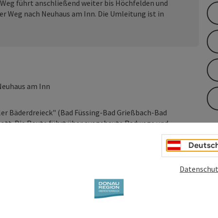
Weg führt anschließend weiter bis Höchfelden und
r Weg nach Neuhaus am Inn. Die Umleitung ist in
Neuhaus am Inn
ler Bäderdreieck" (Bad Füssing-Bad Grießbach-Bad
 Rott. Die Route führt über ausgebaute Radwege und
rläuft parallel zum Fluss und bietet zahlreiche
egion kennen zu lernen.
Deutsc
radweg an und führt von der Quelle der Rott bei Wurmsham
Datenschut
 Inn bei Neuhaus a.Inn im Landkreis Passau nahezu