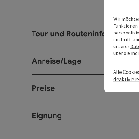
Wir möchten
Funktionen 
Tour und Routeninformation
personalisi
ein Drittlan
unserer
Dat
über die ind
Anreise/Lage
Alle Cookie
deaktivier
Preise
Eignung