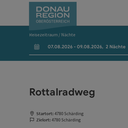
Accesskey
Accesskey
Accesskey
Accesskey
Accesskey
Accesskey
Zum Inhalt
Zur Navigation
Zum Seitenanfang
Zur Kontaktseite
Zum Impressum
Zur Startseite
[0]
[7]
[1]
[5]
[3]
[2]
Reisezeitraum / Nächte
07.08.2026
-
09.08.2026
,
2
Nächte
An- und Abreisefelder
Rottalradweg
Startort:
4780 Schärding
Zielort:
4780 Schärding