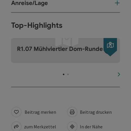
Anreise/Lage
Top-Highlights
©
Copyri
R1.07 Mühlviertler Dom-Runde
nächs
Beitrag merken
Beitrag drucken
zum Merkzettel
In der Nähe