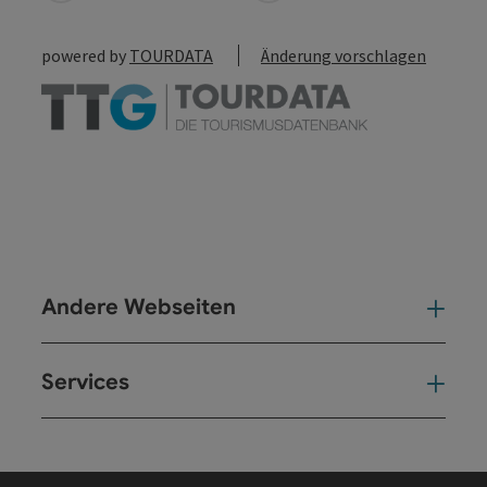
powered by
TOURDATA
Änderung vorschlagen
Andere Webseiten
And
Services
Ser