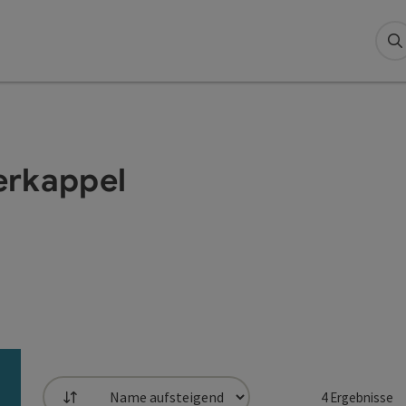
S
erkappel
4
Ergebnisse
Sortierung