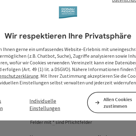
Wir respektieren Ihre Privatsphäre
 Ihnen gerne ein umfassendes Website-Erlebnis mit uneingesch
ermöglichen (z.B. Chatbot, Suche), Zugriffe analysieren sowie Inh
eren, wofür wir Cookies verwenden. Vereinzelt kann eine Datenübe
d erfolgen (Art. 49 (1) lit. a DSGVO). Nähere Informationen finden S
enschutzerklärung
. Mit Ihrer Zustimmung akzeptieren Sie die Cook
ividuellen Einstellungen selbst verwalten und jederzeit widerrufe
Deine Anfrage an di
Oberösterreich
Allen Cookies
s
Individuelle
zustimmen
en
Einstellungen
Felder mit
*
sind Pflichtfelder