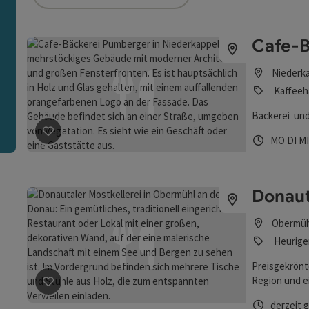
ie Liste stehen Filter zur Verfügung mit denen die Auswah
Cafe-B
n
Niederk
Kaffeeha
Bäckerei und
Öffnungs
Mont
Di
MO
DI
M
Beitrag merken
: Cafe-Bäckerei Pumberger
Donaut
Obermüh
Heurige
Preisgekrönt
Region und e
Erich Aumülle
Beitrag merken
: Donautaler Mostkellerei
Öffnungs
derzeit 