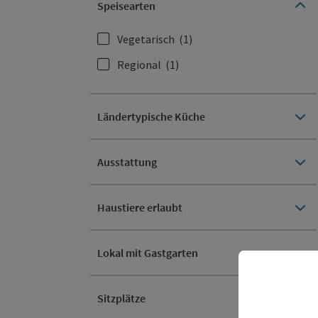
Speisearten
Vegetarisch
(1)
Regional
(1)
Ländertypische Küche
Ausstattung
Haustiere erlaubt
Lokal mit Gastgarten
Sitzplätze