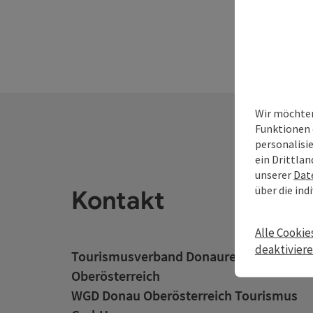
Wir möchten
Funktionen 
personalisi
ein Drittlan
unserer
Dat
über die ind
Kontakt
Alle Cookie
deaktivier
Tourismusverband Donauregion
Oberösterreich
WGD Donau Oberösterreich Tourismus