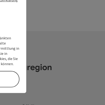
ränkten
alte
rmittlung in
ie in
ies, die Sie
n können.
e Donauregion