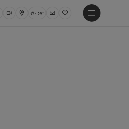
29°
Hauptmenü öffne
Aktuelles Wetter
Linz, stark bewölkt
uchen
Webcams
Karte
Newsletter
Merkzettel