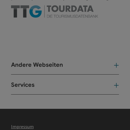
Andere Webseiten
And
Services
Ser
Impressum