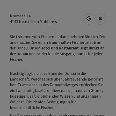
Kramesau 4
in Google Map
in Apple
4143
Neustift im Mühlkreis
Sie träumen vom Fischen … dann nehmen Sie sich Zeit
und machen Sie einen
traumhaften Fischerurlaub
an
der Donau. Unser
Hotel
und
Restaurant
liegt
direkt an
der Donau
und ist der
ideale Ausgangspunkt
für jeden
Fischer.
Mächtig fügt sich das Band der Donau in die
Landschaft, welches sich über Jahrtausende geformt
hat. Etwas abseits des Donauradweges entdecken Sie
ein Land mit glasklaren Gewässern, massiven Granit,
hügeligen, saftig blühenden Wiesen und unzähligen
Wäldern. Die idealen Bedingungen für
leidenschaftliche Fischer.
Das Besondere am
Fischen im oberen Donautal
ist das