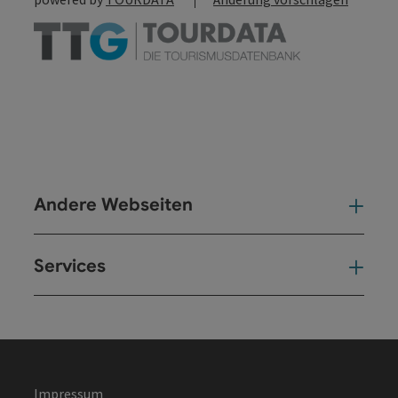
Andere Webseiten
And
Services
Ser
Impressum