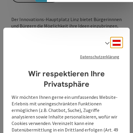
Der Innovations-Hauptplatz Linz bietet Bürgerinnnen
und Bürgern die Möglichkeit ihre Ideen einzubringen,
sich zu vernetzen und die Stadt aktiv mitzugestalten.
Das Innovationsbüro der Stadt Linz bezieht seinen
Deuts
Sprach
Namen einerseits aus seiner Lage in der Pfarrgasse 3
direkt am Linzer Hauptplatz. Andererseits
Datenschutzerklärung
unterstreicht es seinen Anspruch, die Drehscheibe für
Innovationsprojekte in der oberösterreichischen
Wir respektieren Ihre
Landeshauptstadt zu sein. Projekte, die über Start-
ups, Hightech und IT-Wirtschaft hinausgehen und
Privatsphäre
sämtliche urbane Lebensbereiche, von Bildung,
Umwelt und Soziales bis zur Kultur berühren können.
Wir möchten Ihnen gerne ein umfassendes Website-
Erlebnis mit uneingeschränkten Funktionen
ermöglichen (z.B. Chatbot, Suche), Zugriffe
analysieren sowie Inhalte personalisieren, wofür wir
Cookies verwenden. Vereinzelt kann eine
Kontakt
Datenübermittlung in ein Drittland erfolgen (Art. 49