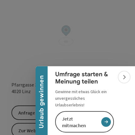
Banner einklappen
Umfrage starten &
Urlaub gewinnen
Bann
Meinung teilen
Pfarrgasse 3
in Google Maps
in Apple 
4020
Linz
Gewinne mit etwas Glück ein
unvergessliches
Urlaubserlebnis!
Anfrage senden
Jetzt
mitmachen
Zur Website