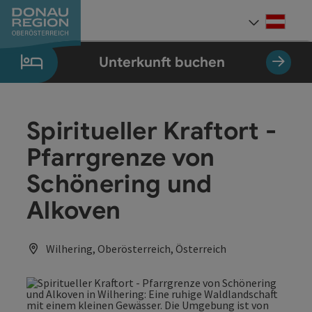
Accesskey
Accesskey
Accesskey
Accesskey
Accesskey
Accesskey
Zum Inhalt
Zur Navigation
Zum Seitenanfang
Zur Kontaktseite
Zum Impressum
Zur Startseite
[0]
[7]
[1]
[5]
[3]
[2]
Deut
Sprach
Unterkunft buchen
Spiritueller Kraftort -
Pfarrgrenze von
Schönering und
Alkoven
Wilhering, Oberösterreich, Österreich