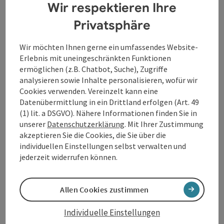
Wir respektieren Ihre
überquert die Grenze zwischen den Pfarren
Schönering und Alkoven und verbindet sie.
Privatsphäre
Gnädig und barmherzig ist der Herr; groß ist seine
Geduld und grenzenlos seine Liebe (Psalm 145,8)
Wir möchten Ihnen gerne ein umfassendes Website-
Diese Grenze ist – wie viele Grenzen – in der Schöpfung
Erlebnis mit uneingeschränkten Funktionen
nicht sichtbar, nur ...
ermöglichen (z.B. Chatbot, Suche), Zugriffe
analysieren sowie Inhalte personalisieren, wofür wir
Beschreibung vollständig anzeigen
Cookies verwenden. Vereinzelt kann eine
Datenübermittlung in ein Drittland erfolgen (Art. 49
(1) lit. a DSGVO). Nähere Informationen finden Sie in
unserer
Datenschutzerklärung
. Mit Ihrer Zustimmung
akzeptieren Sie die Cookies, die Sie über die
Kontakt
individuellen Einstellungen selbst verwalten und
jederzeit widerrufen können.
Öffnungszeiten
Allen Cookies zustimmen
Anreise/Lage
Individuelle Einstellungen