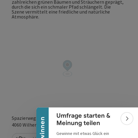
Banner einklappen
Umfrage starten &
Spazierweg entlang des Innbaches
Bann
Meinung teilen
in Google Maps
in Apple 
4060
Wilhering
Gewinne mit etwas Glück ein