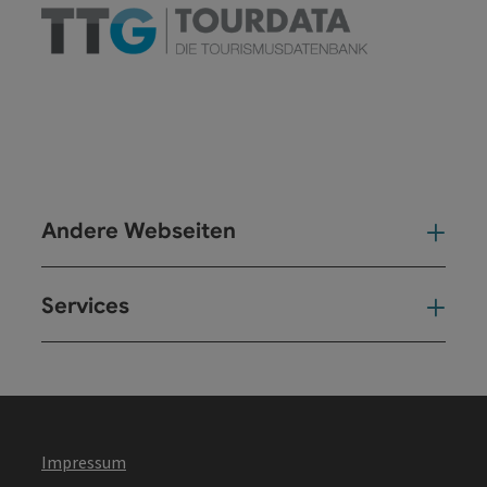
Andere Webseiten
And
Services
Ser
Impressum