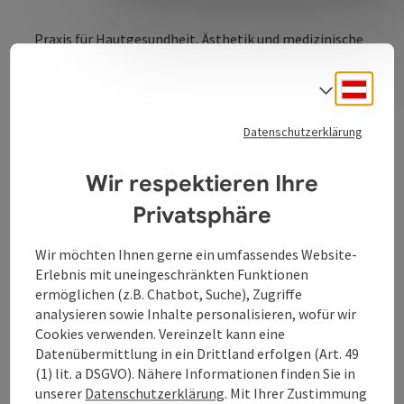
Praxis für Hautgesundheit, Ästhetik und medizinische
Hautpflege
Deuts
Deine Haut ist so individuell wie dein Fingerabdruck
Sprach
und genau mit dieser Individualität und
Personalisierung erstelle ich nach einer ausführlichen
Datenschutzerklärung
Hautanalyse dein Pflege- und Behandlungskonzept.
Wir respektieren Ihre
Privatsphäre
Kontakt
Wir möchten Ihnen gerne ein umfassendes Website-
Erlebnis mit uneingeschränkten Funktionen
ermöglichen (z.B. Chatbot, Suche), Zugriffe
Öffnungszeiten
analysieren sowie Inhalte personalisieren, wofür wir
Cookies verwenden. Vereinzelt kann eine
Datenübermittlung in ein Drittland erfolgen (Art. 49
Anreise/Lage
(1) lit. a DSGVO). Nähere Informationen finden Sie in
unserer
Datenschutzerklärung
. Mit Ihrer Zustimmung