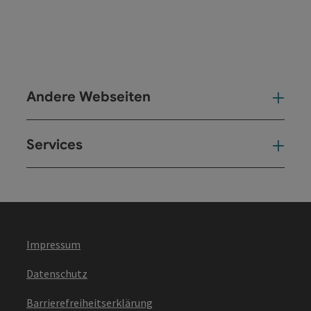
Andere Webseiten
And
Services
Ser
Impressum
Datenschutz
Barrierefreiheitserklärung