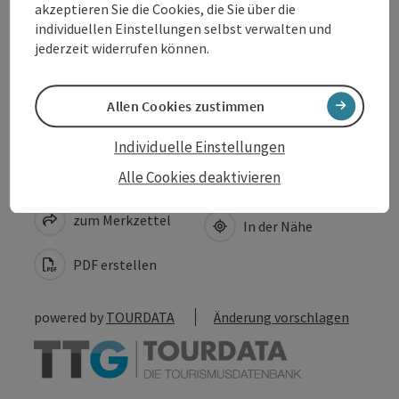
akzeptieren Sie die Cookies, die Sie über die
Eignung
individuellen Einstellungen selbst verwalten und
jederzeit widerrufen können.
Barrierefreiheit
Allen Cookies zustimmen
Individuelle Einstellungen
Beitrag merken
Alle Cookies deaktivieren
Beitrag drucken
zum Merkzettel
In der Nähe
PDF erstellen
powered by
TOURDATA
Änderung vorschlagen