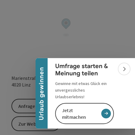
Banner einklappen
Umfrage starten &
Urlaub gewinnen
Bann
Meinung teilen
Marienstraße 10 a
Gewinne mit etwas Glück ein
in Google Maps
in Apple 
4020
Linz
unvergessliches
Urlaubserlebnis!
Anfrage senden
Jetzt
mitmachen
Zur Website