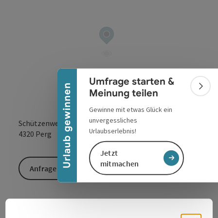
Banner einklappen
Umfrage starten &
Urlaub gewinnen
Bann
Meinung teilen
Gewinne mit etwas Glück ein
unvergessliches
Schützenweg 17
Urlaubserlebnis!
in Google Maps
in Apple 
4320
Perg
Jetzt
mitmachen
Anfrage senden
ältester Verein von Perg