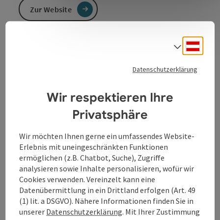
Zur Website
Deuts
Sprach
KFZ Reiter Sevicstation
Servicestation für alle Automarken, Autohandel,
Datenschutzerklärung
Grebrauchtteile, Teilehandel
Wir respektieren Ihre
Privatsphäre
Kontakt
Wir möchten Ihnen gerne ein umfassendes Website-
Erlebnis mit uneingeschränkten Funktionen
ermöglichen (z.B. Chatbot, Suche), Zugriffe
Öffnungszeiten
analysieren sowie Inhalte personalisieren, wofür wir
Cookies verwenden. Vereinzelt kann eine
Datenübermittlung in ein Drittland erfolgen (Art. 49
Anreise/Lage
(1) lit. a DSGVO). Nähere Informationen finden Sie in
unserer
Datenschutzerklärung
. Mit Ihrer Zustimmung