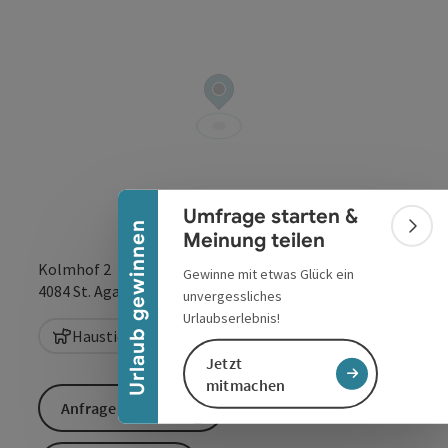
Banner einklappen
Umfrage starten &
Urlaub gewinnen
Bann
Meinung teilen
Kolmhof 2
Gewinne mit etwas Glück ein
in Google Maps
in Apple 
4084
St. Agatha
unvergessliches
Urlaubserlebnis!
Haustiere sind herzlich willkommen
Jetzt
mitmachen
Anfrage senden