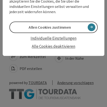
Eignung
akzeptieren Sie die Cookies, die Sie über die
individuellen Einstellungen selbst verwalten und
jederzeit widerrufen können.
Barrierefreiheit
Allen Cookies zustimmen
Individuelle Einstellungen
Beitrag merken
Alle Cookies deaktivieren
Beitrag drucken
zum Merkzettel
In der Nähe
PDF erstellen
powered by
TOURDATA
Änderung vorschlagen