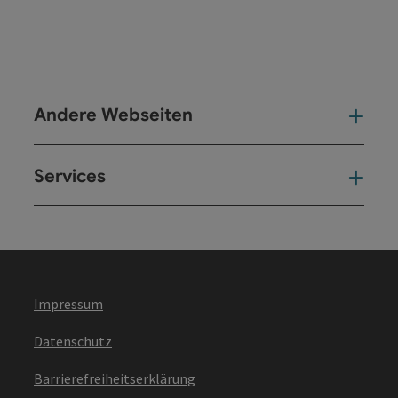
Andere Webseiten
And
Services
Ser
Impressum
Datenschutz
Barrierefreiheitserklärung