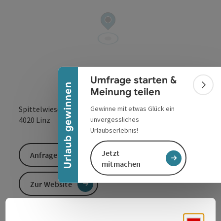
Banner einklappen
Umfrage starten &
Urlaub gewinnen
Bann
Meinung teilen
Spittelwiese 4
Gewinne mit etwas Glück ein
in Google Maps
in Apple 
4020
Linz
unvergessliches
Urlaubserlebnis!
Jetzt
Anfrage senden
mitmachen
Zur Website