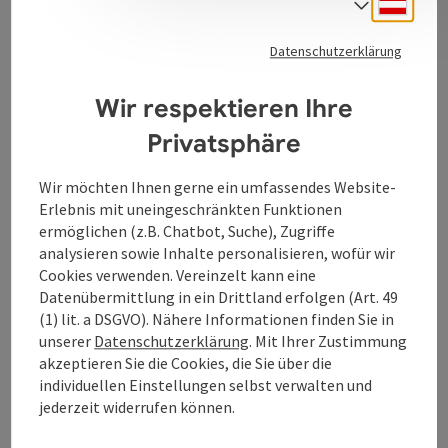
Deuts
​Die Mode von Ulla Popken erlaubt es Frauen die Lust
Sprach
am eigenen Stil zu entfalten - in den Größen 42 bis 64.
Datenschutzerklärung
Wir respektieren Ihre
Privatsphäre
Kontakt
Wir möchten Ihnen gerne ein umfassendes Website-
Erlebnis mit uneingeschränkten Funktionen
Öffnungszeiten
ermöglichen (z.B. Chatbot, Suche), Zugriffe
analysieren sowie Inhalte personalisieren, wofür wir
Anreise/Lage
Cookies verwenden. Vereinzelt kann eine
Datenübermittlung in ein Drittland erfolgen (Art. 49
(1) lit. a DSGVO). Nähere Informationen finden Sie in
Barrierefreiheit
unserer
Datenschutzerklärung
. Mit Ihrer Zustimmung
akzeptieren Sie die Cookies, die Sie über die
individuellen Einstellungen selbst verwalten und
jederzeit widerrufen können.