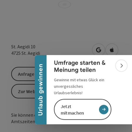
Banner einklappen
St. Aegidi 10
in Google Maps
in Apple 
4725
St. Aegidi
Umfrage starten &
Urlaub gewinnen
Bann
Meinung teilen
Anfrage senden
Gewinne mit etwas Glück ein
unvergessliches
Zur Website
Urlaubserlebnis!
Jetzt
mitmachen
Sie können das WC jederzeit kostenfrei und zu den
Amtszeiten benutzen.