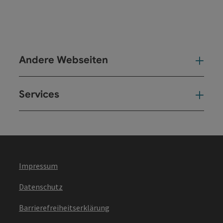
Andere Webseiten
And
Services
Ser
Impressum
Datenschutz
Barrierefreiheitserklärung