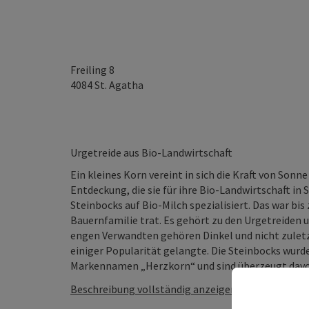
Freiling 8
4084
St. Agatha
Urgetreide aus Bio-Landwirtschaft
Ein kleines Korn vereint in sich die Kraft von Son
Entdeckung, die sie für ihre Bio-Landwirtschaft in
Steinbocks auf Bio-Milch spezialisiert. Das war bi
Bauernfamilie trat. Es gehört zu den Urgetreiden 
engen Verwandten gehören Dinkel und nicht zuletz
einiger Popularität gelangte. Die Steinbocks wurd
Markennamen „Herzkorn“ und sind überzeugt davon,
Beschreibung vollständig anzeigen