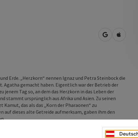
in Google Map
in Apple
ne und Erde. „Herzkorn“ nennen Ignaz und Petra Steinbock die
 St. Agatha gemacht haben. Eigentlich war der Betrieb der
s zu jenem Tag so, an dem das Herzkorn in das Leben der
und stammt ursprünglich aus Afrika und Asien. Zu seinen
t Kamut, das als das „Korn der Pharaonen“ zu
en auf dieses alte Getreide aufmerksam, gaben ihm den
 ...
Deutsc