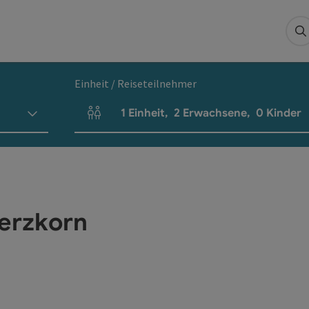
S
Einheit / Reiseteilnehmer
1
Einheit
,
2
Erwachsene
,
0
Kinder
Einheitenanzahl und Personenfelder
Herzkorn