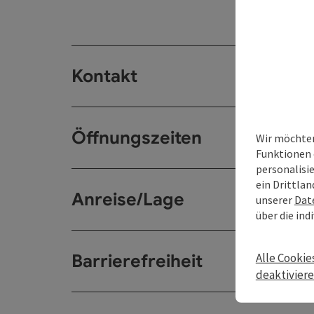
Kontakt
Öffnungszeiten
Wir möchten
Funktionen 
personalisi
ein Drittlan
Anreise/Lage
unserer
Dat
über die ind
Barrierefreiheit
Alle Cookie
deaktivier