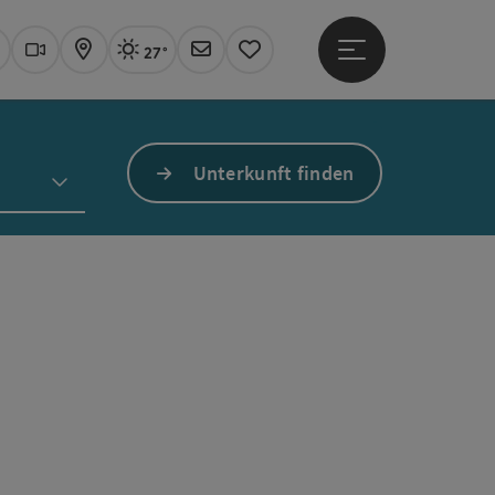
27°
Hauptmenü öffne
Aktuelles Wetter
Linz, sonnig
uchen
Webcams
Karte
Newsletter
Merkzettel
Unterkunft finden