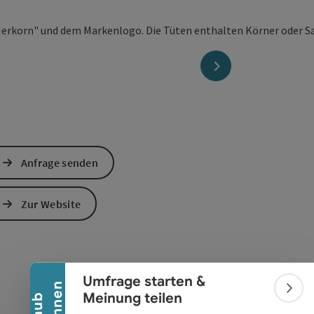
nächstes Element
Anfrage senden
Banner einklappen
Zur Website
Umfrage starten &
Bann
Meinung teilen