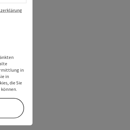
zerklärung
ränkten
alte
rmittlung in
ie in
ies, die Sie
n können.