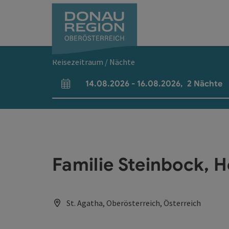
Accesskey
Accesskey
Accesskey
Accesskey
Accesskey
Accesskey
Zum Inhalt
Zur Navigation
Zum Seitenanfang
Zur Kontaktseite
Zum Impressum
Zur Startseite
[0]
[7]
[1]
[5]
[3]
[2]
Reisezeitraum / Nächte
14.08.2026
-
16.08.2026
,
2
Nächte
An- und Abreisefelder
Familie Steinbock, 
St. Agatha, Oberösterreich, Österreich