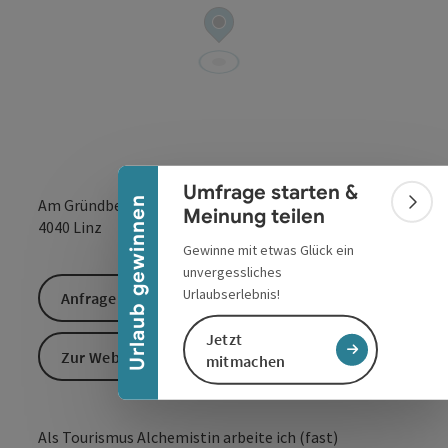
Banner einklappen
Umfrage starten &
Urlaub gewinnen
Am Gründberghof 59A
Bann
Meinung teilen
in Google Maps
in Apple 
4040
Linz
Gewinne mit etwas Glück ein
unvergessliches
Urlaubserlebnis!
Anfrage senden
Jetzt
Zur Website
mitmachen
Als Tourismus Alchemistin arbeite ich (fast)