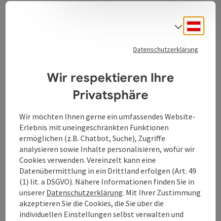
ausschließlich mit vorhandenen Ressourcen und
erschaffe daraus neues „Erlebnis-Gold“.
Deuts
Sprach
Die vielfältige Natur wird durch Erlebnisplätze und
Geschichtslinien zu einer reichhaltigen Bühne für
Datenschutzerklärung
Neues Naturerleben, wo Menschen sich selbst in
immer wieder neuen Facetten begegnen und wo aus
Wir respektieren Ihre
Gruppen plötzlich mehr wird als die Summe ihrer
Einzelpersonen. Ist diese Tür einmal geöffnet können
Privatsphäre
eindrucksvolle ICH- und WIR-Erlebnisse geschehen!
Wir möchten Ihnen gerne ein umfassendes Website-
Erlebnis mit uneingeschränkten Funktionen
ermöglichen (z.B. Chatbot, Suche), Zugriffe
analysieren sowie Inhalte personalisieren, wofür wir
Kontakt
Cookies verwenden. Vereinzelt kann eine
Datenübermittlung in ein Drittland erfolgen (Art. 49
(1) lit. a DSGVO). Nähere Informationen finden Sie in
Anreise/Lage
unserer
Datenschutzerklärung
. Mit Ihrer Zustimmung
akzeptieren Sie die Cookies, die Sie über die
Barrierefreiheit
individuellen Einstellungen selbst verwalten und