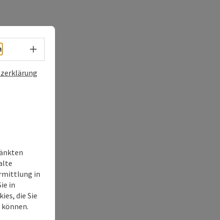
Sprachwahl - Menü öffnen
h
zerklärung
ränkten
alte
rmittlung in
ie in
ies, die Sie
n können.