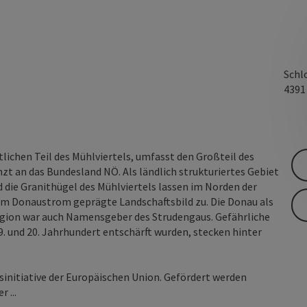
Schl
439
tlichen Teil des Mühlviertels, umfasst den Großteil des
zt an das Bundesland NÖ. Als ländlich strukturiertes Gebiet
d die Granithügel des Mühlviertels lassen im Norden der
vom Donaustrom geprägte Landschaftsbild zu. Die Donau als
Region war auch Namensgeber des Strudengaus. Gefährliche
9. und 20. Jahrhundert entschärft wurden, stecken hinter
tsinitiative der Europäischen Union. Gefördert werden
 ...