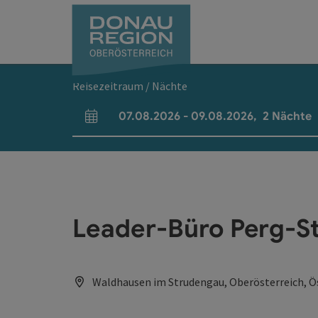
Accesskey
Accesskey
Accesskey
Accesskey
Accesskey
Accesskey
Zum Inhalt
Zur Navigation
Zum Seitenanfang
Zur Kontaktseite
Zum Impressum
Zur Startseite
[0]
[7]
[1]
[5]
[3]
[2]
Reisezeitraum / Nächte
07.08.2026
-
09.08.2026
,
2
Nächte
An- und Abreisefelder
Leader-Büro Perg-S
Waldhausen im Strudengau, Oberösterreich, Ö