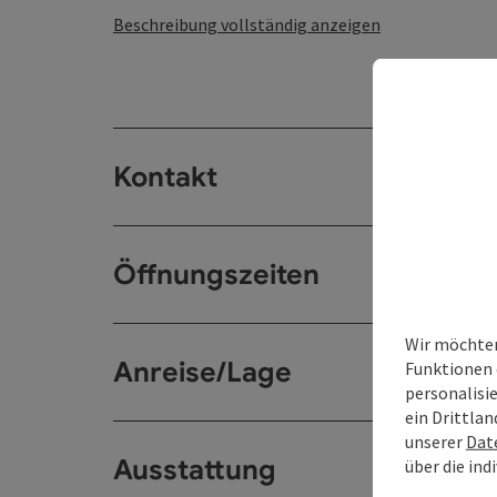
Beschreibung vollständig anzeigen
Kontakt
Öffnungszeiten
Wir möchten
Anreise/Lage
Funktionen 
personalisi
ein Drittlan
unserer
Dat
Ausstattung
über die ind