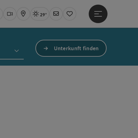
29°
Hauptmenü öffne
Aktuelles Wetter
Linz, sonnig
uchen
Webcams
Karte
Newsletter
Merkzettel
Unterkunft finden