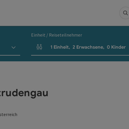
S
Einheit / Reiseteilnehmer
1
Einheit
,
2
Erwachsene
,
0
Kinder
Einheitenanzahl und Personenfelder
trudengau
sterreich