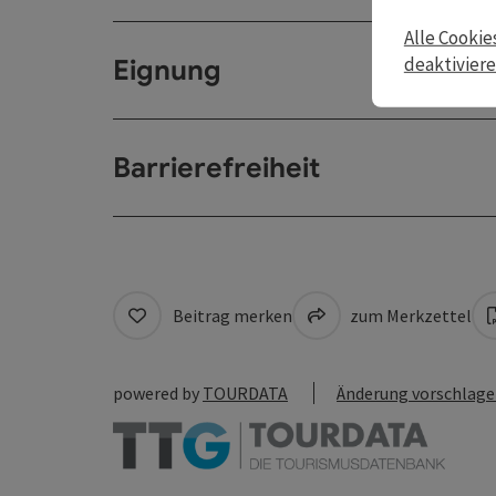
Alle Cookie
deaktivier
Eignung
Barrierefreiheit
Beitrag merken
zum Merkzettel
powered by
TOURDATA
Änderung vorschlag