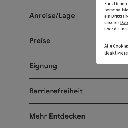
Funktionen 
personalisi
Anreise/Lage
ein Drittlan
unserer
Dat
über die ind
Preise
Alle Cookie
deaktivier
Eignung
Barrierefreiheit
Mehr Entdecken