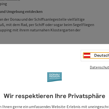
pping
t und Umgebung entdecken
an der Donau und der Schiffsanlegestelle vielfältige
Fuß, mit dem Rad, per Schiff oder sogar beim Segelfliegen
Pupping mit ihrem naturnahen Klostergarten der
Deutsc
Datenschut
Wir respektieren Ihre Privatsphäre
 Ihnen gerne ein umfassendes Website-Erlebnis mit uneingesch