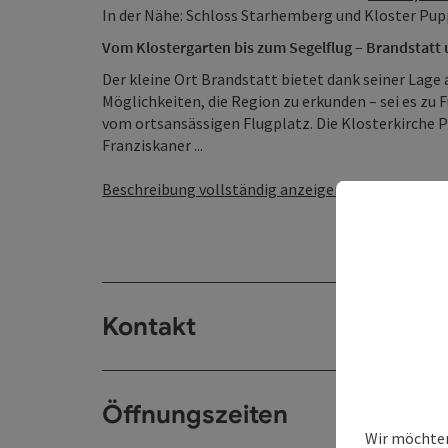
In der Nähe: Schloss Starhemberg und Kloster Pu
Vom Klostergarten bis zum Segelflug – Brandstat
Der kleine Ort Brandstatt bietet dank seiner Lage 
Möglichkeiten, die Region zu erkunden – sei es zu 
vom ortsansässigen Flugplatz. Die Klosterkirche 
Franziskaner ...
Beschreibung vollständig anzeigen
Kontakt
Öffnungszeiten
Wir möchten