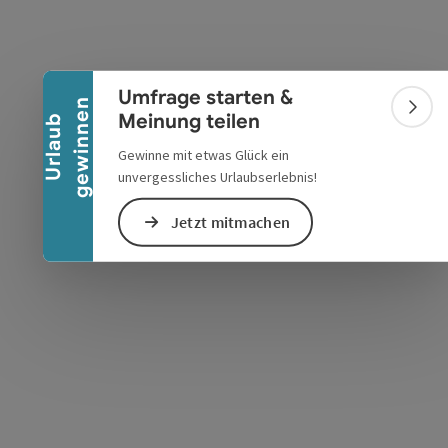
Banner einklappen
Umfrage starten &
n
Bann
Meinung teilen
s öffnen
 Maps öffnen
U
r
l
a
u
b
g
e
w
i
n
n
e
Gewinne mit etwas Glück ein
unvergessliches Urlaubserlebnis!
Jetzt mitmachen