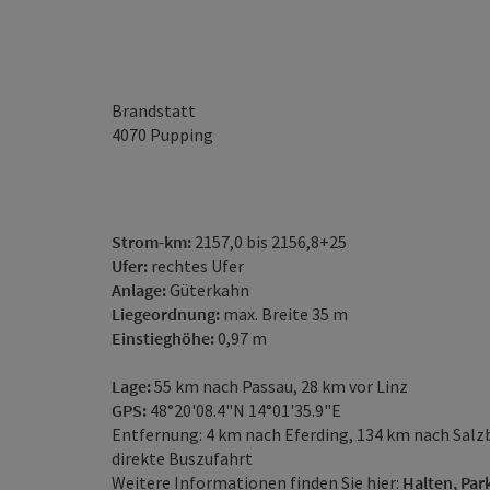
Brandstatt
4070
Pupping
Strom-km:
2157,0 bis 2156,8+25
Ufer:
rechtes Ufer
Anlage:
Güterkahn
Liegeordnung:
max. Breite 35 m
Einstieghöhe:
0,97 m
Lage:
55 km nach Passau, 28 km vor Linz
GPS:
48°20'08.4"N 14°01'35.9"E
Entfernung: 4 km nach Eferding, 134 km nach Salz
direkte Buszufahrt
Weitere Informationen finden Sie hier:
Halten, Par