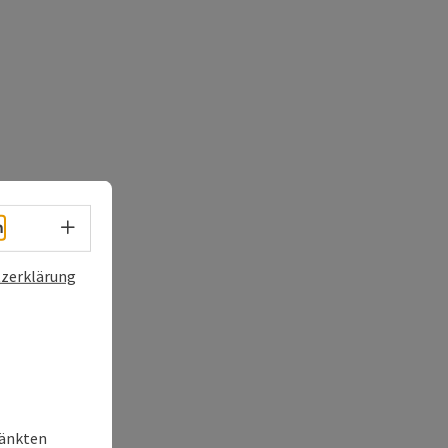
Sprachwahl - Menü öffnen
h
zerklärung
ränkten