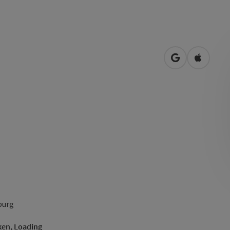
in Google Map
in Apple
burg
ken, Loading