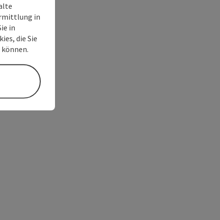
alte
rmittlung in
ie in
ies, die Sie
n können.