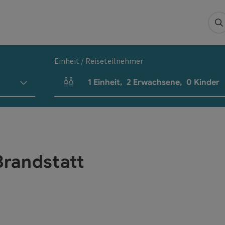
S
Einheit / Reiseteilnehmer
1
Einheit
,
2
Erwachsene
,
0
Kinder
Einheitenanzahl und Personenfelder
Brandstatt