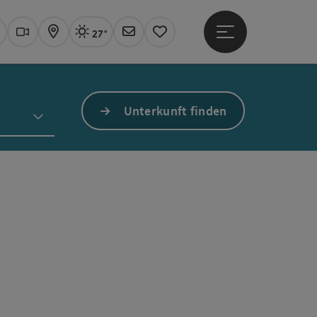
27°
Hauptmenü öffne
Aktuelles Wetter
Linz, sonnig
uchen
Webcams
Karte
Newsletter
Merkzettel
Unterkunft finden