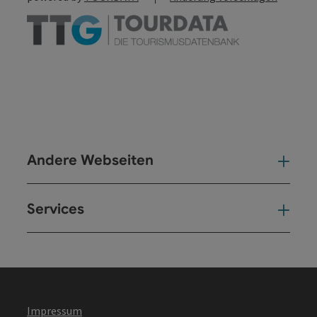
Andere Webseiten
And
Services
Ser
Impressum