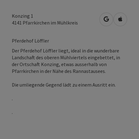
Konzing 1
in Google Map
in Apple
4141
Pfarrkirchen im Mühlkreis
Pferdehof Löffler
Der Pferdehof Löffler liegt, ideal in die wunderbare
Landschaft des oberen Mühlviertels eingebettet, in
der Ortschaft Konzing, etwas ausserhalb von
Pfarrkirchen in der Nähe des Rannastausees.
Die umliegende Gegend lädt zu einem Ausritt ein.
.
.