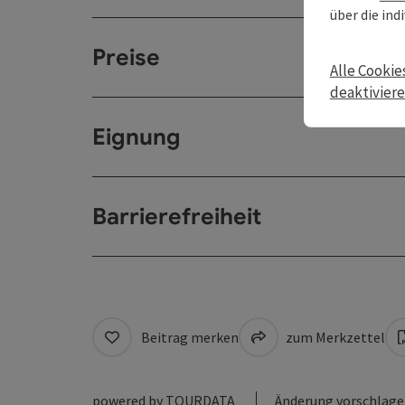
über die ind
Preise
Alle Cookie
deaktivier
Eignung
Barrierefreiheit
Beitrag merken
zum Merkzettel
powered by
TOURDATA
Änderung vorschlag