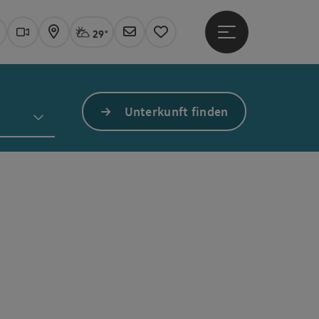
29°
Hauptmenü öffne
Aktuelles Wetter
Linz, stark bewölkt
uchen
Webcams
Karte
Newsletter
Merkzettel
Unterkunft finden