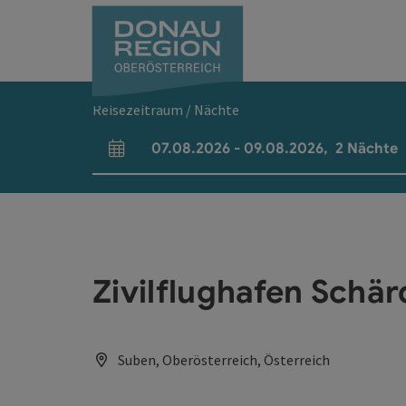
Accesskey
Accesskey
Accesskey
Accesskey
Accesskey
Accesskey
Zum Inhalt
Zur Navigation
Zum Seitenanfang
Zur Kontaktseite
Zum Impressum
Zur Startseite
[0]
[7]
[1]
[5]
[3]
[2]
Reisezeitraum / Nächte
07.08.2026
-
09.08.2026
,
2
Nächte
An- und Abreisefelder
Zivilflughafen Schär
Suben, Oberösterreich, Österreich