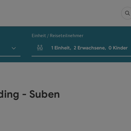
S
Einheit / Reiseteilnehmer
1
Einheit
,
2
Erwachsene
,
0
Kinder
Einheitenanzahl und Personenfelder
ding - Suben