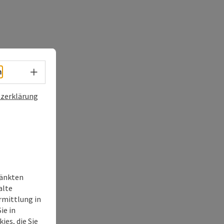
Sprachwahl - Menü öffnen
h
zerklärung
ränkten
alte
rmittlung in
ie in
ies, die Sie