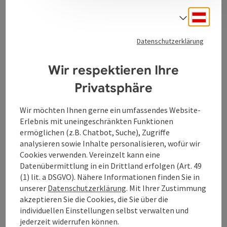
Tabakwaren, Papier- und Schreibwaren, Kartenbüro,
Deuts
Lotto-Toto-Annahmestelle
Sprach
Datenschutzerklärung
Wir respektieren Ihre
Kontakt
Privatsphäre
Öffnungszeiten
Wir möchten Ihnen gerne ein umfassendes Website-
Erlebnis mit uneingeschränkten Funktionen
ermöglichen (z.B. Chatbot, Suche), Zugriffe
Anreise/Lage
analysieren sowie Inhalte personalisieren, wofür wir
Cookies verwenden. Vereinzelt kann eine
Datenübermittlung in ein Drittland erfolgen (Art. 49
Eignung
(1) lit. a DSGVO). Nähere Informationen finden Sie in
unserer
Datenschutzerklärung
. Mit Ihrer Zustimmung
akzeptieren Sie die Cookies, die Sie über die
Barrierefreiheit
individuellen Einstellungen selbst verwalten und
jederzeit widerrufen können.