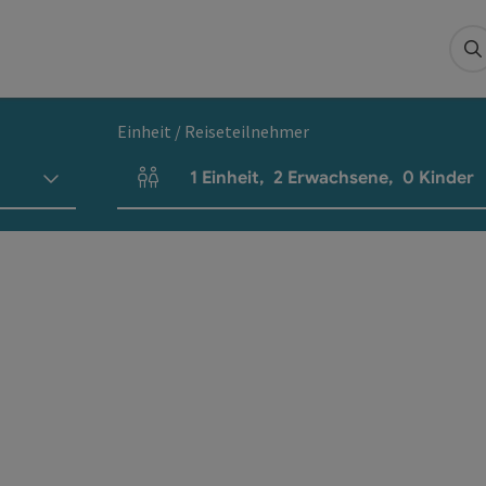
S
Einheit / Reiseteilnehmer
1
Einheit
,
2
Erwachsene
,
0
Kinder
Einheitenanzahl und Personenfelder