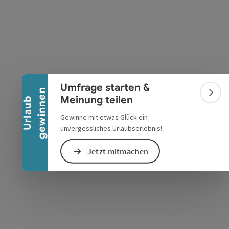
Banner einklappen
s öffnen
 Maps öffnen
Umfrage starten &
n
Bann
Meinung teilen
U
r
l
a
u
b
g
e
w
i
n
n
e
Gewinne mit etwas Glück ein
unvergessliches Urlaubserlebnis!
Jetzt mitmachen