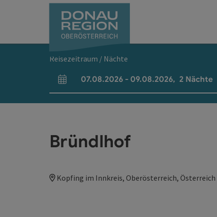
Accesskey
Accesskey
Accesskey
Accesskey
Accesskey
Accesskey
Zum Inhalt
Zur Navigation
Zum Seitenanfang
Zur Kontaktseite
Zum Impressum
Zur Startseite
[0]
[7]
[1]
[5]
[3]
[2]
Reisezeitraum / Nächte
07.08.2026
-
09.08.2026
,
2
Nächte
An- und Abreisefelder
Bründlhof
Kopfing im Innkreis, Oberösterreich, Österreich