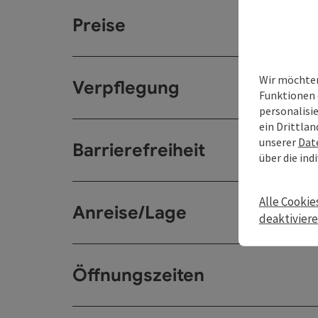
Preise
Wir möchten
Verpflegung
Funktionen 
personalisi
ein Drittlan
unserer
Dat
Barrierefreiheit
über die ind
Alle Cookie
Anreise/Lage
deaktivier
Öffnungszeiten