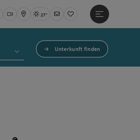
27°
Hauptmenü öffne
Aktuelles Wetter
Linz, sonnig
uchen
Webcams
Karte
Newsletter
Merkzettel
Unterkunft finden