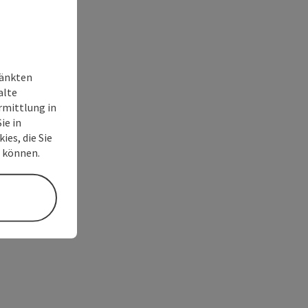
ränkten
alte
rmittlung in
ie in
ies, die Sie
n können.