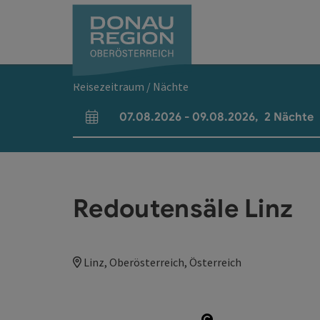
Accesskey
Accesskey
Accesskey
Accesskey
Accesskey
Accesskey
Zum Inhalt
Zur Navigation
Zum Seitenanfang
Zur Kontaktseite
Zum Impressum
Zur Startseite
[0]
[7]
[1]
[5]
[3]
[2]
Reisezeitraum / Nächte
07.08.2026
-
09.08.2026
,
2
Nächte
An- und Abreisefelder
Redoutensäle Linz
Linz, Oberösterreich, Österreich