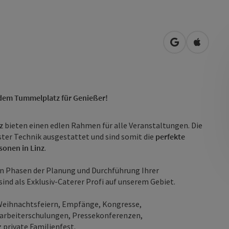
in Google Map
in Apple
 dem Tummelplatz für Genießer!
z
bieten einen edlen Rahmen für alle Veranstaltungen. Die
ster Technik ausgestattet und sind somit die
perfekte
sonen in Linz
.
n Phasen der Planung und Durchführung Ihrer
sind als Exklusiv-Caterer Profi auf unserem Gebiet.
 Weihnachtsfeiern, Empfänge, Kongresse,
tarbeiterschulungen, Pressekonferenzen,
 private Familienfest.