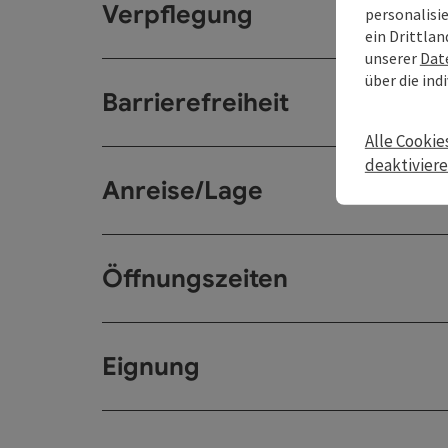
Verpflegung
personalisi
ein Drittlan
unserer
Dat
über die ind
Barrierefreiheit
Alle Cookie
deaktivier
Anreise/Lage
Öffnungszeiten
Eignung