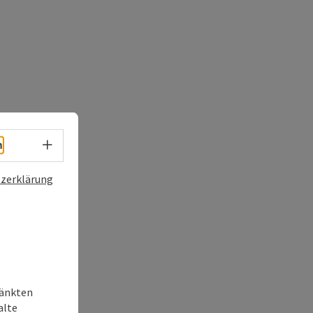
Sprachwahl - Menü öffnen
h
zerklärung
ränkten
alte