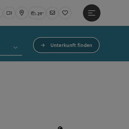
29°
Hauptmenü öffne
Aktuelles Wetter
Linz, stark bewölkt
uchen
Webcams
Karte
Newsletter
Merkzettel
Unterkunft finden