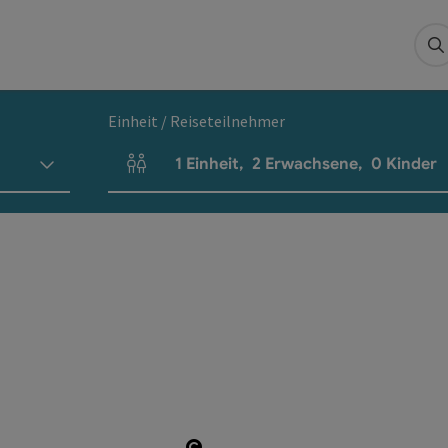
S
Einheit / Reiseteilnehmer
1
Einheit
,
2
Erwachsene
,
0
Kinder
Einheitenanzahl und Personenfelder