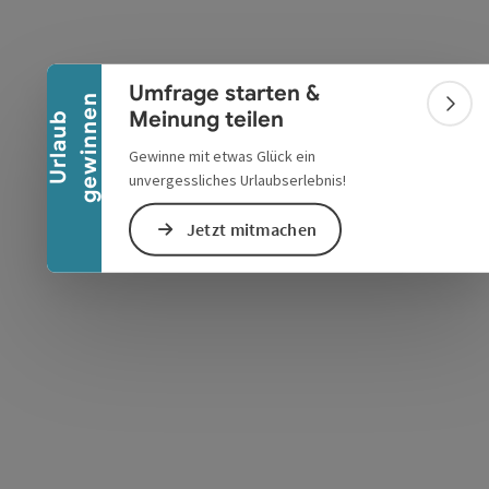
Banner einklappen
Umfrage starten &
s öffnen
 Maps öffnen
n
Bann
Meinung teilen
U
r
l
a
u
b
g
e
w
i
n
n
e
Gewinne mit etwas Glück ein
unvergessliches Urlaubserlebnis!
Jetzt mitmachen