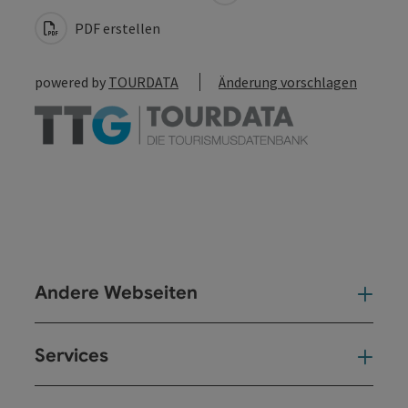
PDF erstellen
powered by
TOURDATA
Änderung vorschlagen
Andere Webseiten
And
Services
Ser