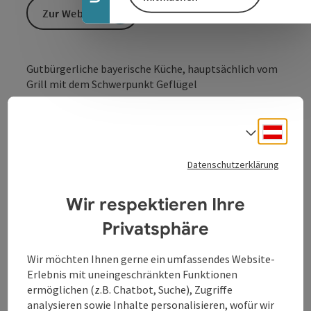
Zur Website
Gutbürgerliche bayerische Küche, hauptsächlich vom
Grill mit dem Schwerpunkt Geflügel
Im gemütlich rustikalen Ambiente genießen
Sie gesundes Fleisch und Geflügel mit raffiniert
Deuts
Sprach
zubereiteten Salaten inmitten der Fußgängerzone
von Passau.
Datenschutzerklärung
Wir respektieren Ihre
Privatsphäre
Kontakt
Wir möchten Ihnen gerne ein umfassendes Website-
Öffnungszeiten
Erlebnis mit uneingeschränkten Funktionen
ermöglichen (z.B. Chatbot, Suche), Zugriffe
analysieren sowie Inhalte personalisieren, wofür wir