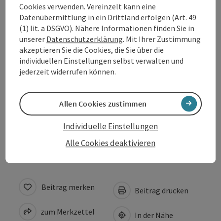
Küche
Cookies verwenden. Vereinzelt kann eine
Datenübermittlung in ein Drittland erfolgen (Art. 49
(1) lit. a DSGVO). Nähere Informationen finden Sie in
Ausstattung
unserer
Datenschutzerklärung
. Mit Ihrer Zustimmung
akzeptieren Sie die Cookies, die Sie über die
individuellen Einstellungen selbst verwalten und
Anreise/Lage
jederzeit widerrufen können.
Eignung
Allen Cookies zustimmen
Individuelle Einstellungen
Barrierefreiheit
Alle Cookies deaktivieren
Beitrag merken
Beitrag drucken
zum Merkzettel
In der Nähe