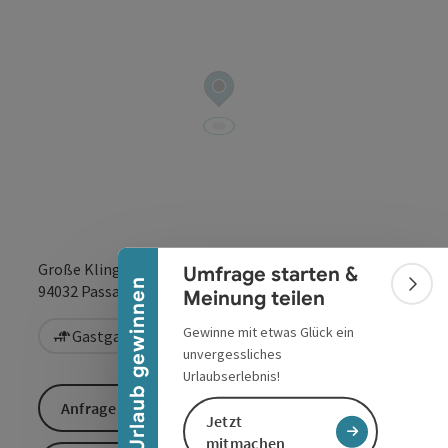
Banner einklappen
Große Klingergasse 17
Umfrage starten &
Urlaub gewinnen
in Google Maps
in Apple 
94032
Passau
Bann
Meinung teilen
Gewinne mit etwas Glück ein
Gastgarten / Terrasse
unvergessliches
Urlaubserlebnis!
Anfrage senden
Jetzt
mitmachen