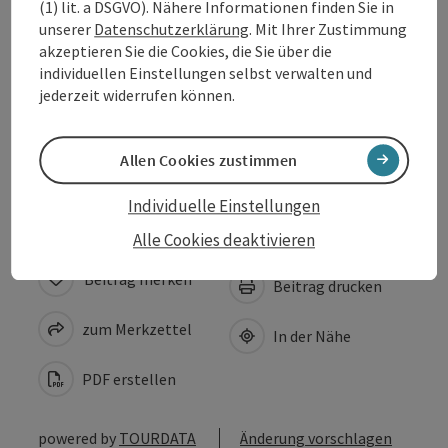
(1) lit. a DSGVO). Nähere Informationen finden Sie in
unserer
Datenschutzerklärung
. Mit Ihrer Zustimmung
Anreise/Lage
akzeptieren Sie die Cookies, die Sie über die
individuellen Einstellungen selbst verwalten und
jederzeit widerrufen können.
Eignung
Barrierefreiheit
Allen Cookies zustimmen
Individuelle Einstellungen
Alle Cookies deaktivieren
Beitrag merken
Beitrag drucken
zum Merkzettel
In der Nähe
PDF erstellen
powered by
TOURDATA
Änderung vorschlagen