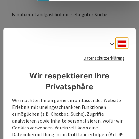
Familiärer Landgasthof mit sehr guter Küche.
Deuts
Sprach
Kontakt
Datenschutzerklärung
Öffnungszeiten
Wir respektieren Ihre
Privatsphäre
Küche
Wir möchten Ihnen gerne ein umfassendes Website-
Erlebnis mit uneingeschränkten Funktionen
Ausstattung
ermöglichen (z.B. Chatbot, Suche), Zugriffe
analysieren sowie Inhalte personalisieren, wofür wir
Cookies verwenden. Vereinzelt kann eine
Preise
Datenübermittlung in ein Drittland erfolgen (Art. 49