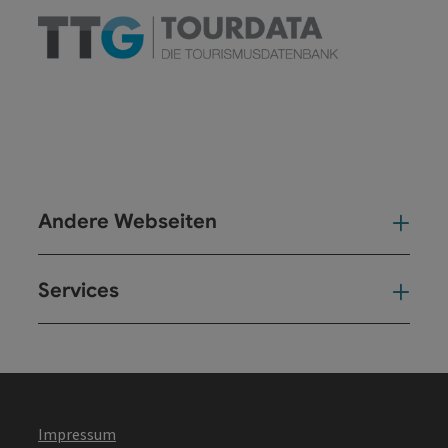
Andere Webseiten
And
Services
Ser
Impressum