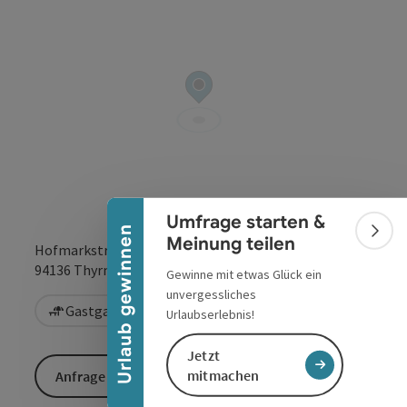
Banner einklappen
Umfrage starten &
Urlaub gewinnen
Bann
Meinung teilen
Hofmarkstr. 32
in Google Maps
in Apple 
94136
Thyrnau/Kellberg
Gewinne mit etwas Glück ein
unvergessliches
Gastgarten / Terrasse
Urlaubserlebnis!
Jetzt
mitmachen
Anfrage senden