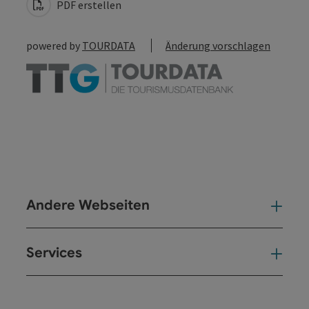
PDF erstellen
powered by
TOURDATA
Änderung vorschlagen
Andere Webseiten
And
Services
Ser