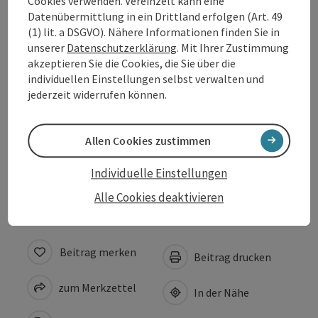
Cookies verwenden. Vereinzelt kann eine
Datenübermittlung in ein Drittland erfolgen (Art. 49
(1) lit. a DSGVO). Nähere Informationen finden Sie in
Öffnungszeiten
unserer
Datenschutzerklärung
. Mit Ihrer Zustimmung
akzeptieren Sie die Cookies, die Sie über die
Küche
individuellen Einstellungen selbst verwalten und
jederzeit widerrufen können.
Anreise/Lage
Allen Cookies zustimmen
Barrierefreiheit
Individuelle Einstellungen
Alle Cookies deaktivieren
Beitrag merken
Beitrag drucken
zum Merkzettel
In der Nähe