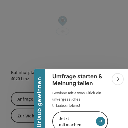
Banner einklappen
Bahnhofplatz 3-6
Umfrage starten &
in Google Maps
in Apple 
4020
Linz
Urlaub gewinnen
Bann
Meinung teilen
Gewinne mit etwas Glück ein
Anfrage senden
unvergessliches
Urlaubserlebnis!
Zur Website
Jetzt
mitmachen