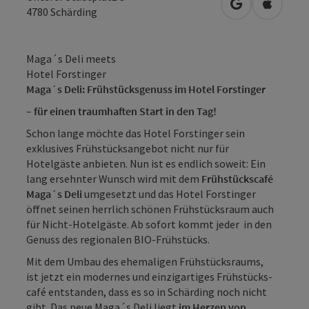
in Google Map
in Apple
4780
Schärding
Maga´s Deli meets
Hotel Forstinger
Maga´s Deli: Frühstücksgenuss im Hotel Forstinger
– für einen traumhaften Start in den Tag!
Schon lange möchte das Hotel Forstinger sein
exklusives Frühstücksangebot nicht nur für
Hotelgäste anbieten. Nun ist es endlich soweit: Ein
lang ersehnter Wunsch wird mit dem
Frühstückscafé
Maga´s Deli
umgesetzt und das Hotel Forstinger
öffnet seinen herrlich schönen Frühstücksraum auch
für Nicht-Hotelgäste. Ab sofort kommt jeder in den
Genuss des regionalen BIO-Frühstücks.
Mit dem Umbau des ehemaligen Frühstücksraums,
ist jetzt ein modernes und einzigartiges Frühstücks-
café entstanden, dass es so in Schärding noch nicht
gibt. Das neue Maga´s Deli liegt
im Herzen von