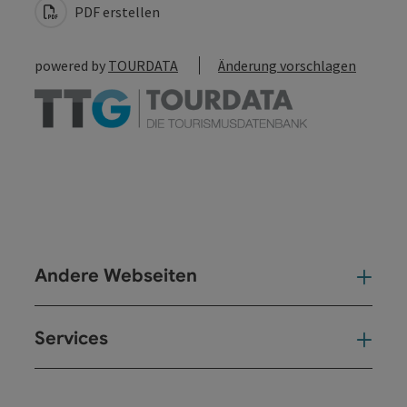
PDF erstellen
powered by
TOURDATA
Änderung vorschlagen
Andere Webseiten
And
Services
Ser