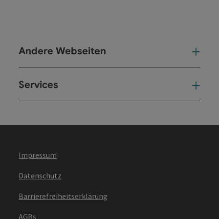
Andere Webseiten
And
Services
Ser
Impressum
Datenschutz
Barrierefreiheitserklärung
AGBs