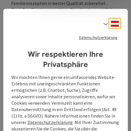
Familienrezepten in bester Qualität zubereitet.
Genießen Sie ein paar schöne Stunden in gemütlicher
Atmosphäre.
Deuts
Sprach
Datenschutzerklärung
Kontakt
Wir respektieren Ihre
Privatsphäre
Öffnungszeiten
Wir möchten Ihnen gerne ein umfassendes Website-
Erlebnis mit uneingeschränkten Funktionen
Küche
ermöglichen (z.B. Chatbot, Suche), Zugriffe
analysieren sowie Inhalte personalisieren, wofür wir
Cookies verwenden. Vereinzelt kann eine
Preise
Datenübermittlung in ein Drittland erfolgen (Art. 49
(1) lit. a DSGVO). Nähere Informationen finden Sie in
unserer
Datenschutzerklärung
. Mit Ihrer Zustimmung
Anreise/Lage
akzeptieren Sie die Cookies, die Sie über die