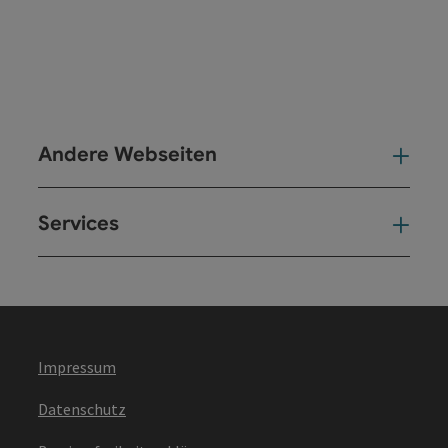
Andere Webseiten
And
Services
Ser
Impressum
Datenschutz