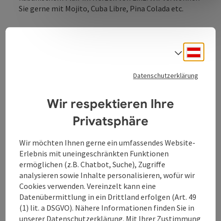
Sie gerne mit Mojito, Cuba Libre, Pina Colada etc.
Während der Woche können Sie bei gemütlicher Musik
entspannen. Am Wochenende wird der Abend mit
Deuts
Sprach
heißen Salsa-Rhythmen musikalisch untermalt.
Datenschutzerklärung
Wir respektieren Ihre
Kontakt
Privatsphäre
Öffnungszeiten
Wir möchten Ihnen gerne ein umfassendes Website-
Erlebnis mit uneingeschränkten Funktionen
ermöglichen (z.B. Chatbot, Suche), Zugriffe
Küche
analysieren sowie Inhalte personalisieren, wofür wir
Cookies verwenden. Vereinzelt kann eine
Datenübermittlung in ein Drittland erfolgen (Art. 49
Preise
(1) lit. a DSGVO). Nähere Informationen finden Sie in
unserer
Datenschutzerklärung
. Mit Ihrer Zustimmung