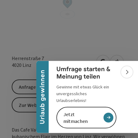
Banner einklappen
Herrenstraße 7
in Google Maps
in Apple 
4020
Linz
Umfrage starten &
Urlaub gewinnen
Bann
Meinung teilen
Anfrage senden
Gewinne mit etwas Glück ein
unvergessliches
Urlaubserlebnis!
Zur Website
Jetzt
mitmachen
Das Cafe Valdés ist das klassische Kaffeehaus mit
kubanischem Flair im Herzen von Linz. Wir verwöhnen